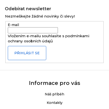
Z
á
Odebírat newsletter
p
Nezmeškejte žádné novinky či slevy!
a
E-mail
t
í
Vložením e-mailu souhlasíte s
podmínkami
ochrany osobních údajů
PŘIHLÁSIT SE
Informace pro vás
Náš příběh
Kontakty