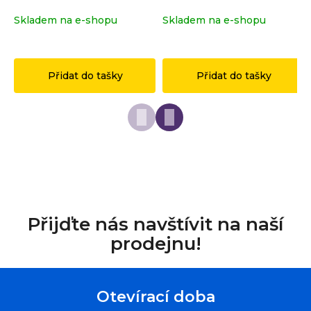
r
Skladem na e-shopu
(>2 ks)
Skladem na e-shopu
(>2 ks)
u
č
1 149 Kč
149 Kč
u
j
Přidat do tašky
Přidat do tašky
e
m
e
Přijďte nás navštívit na naší
prodejnu!
Otevírací doba