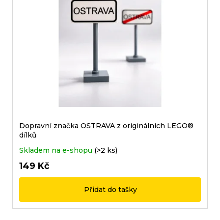
r
i
u
s
č
p
u
r
j
o
e
m
d
e
u
k
t
Dopravní značka OSTRAVA z originálních LEGO®
ů
dílků
Skladem na e-shopu
(>2 ks)
149 Kč
Přidat do tašky