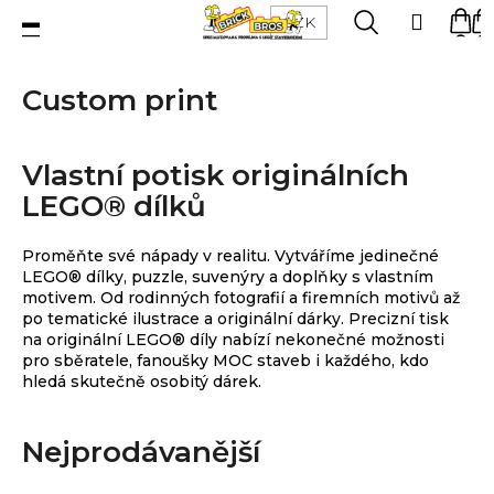
K
Přejít
Menu
Hledat
Ná
Přihlá
CZK
na
o
obsah
Zpět
Zpět
ko
š
Custom print
í
C
k
LEGO®
o
stavebnice
Vlastní potisk originálních
p
LEGO® dílků
o
Figurky
t
Proměňte své nápady v realitu. Vytváříme jedinečné
ř
LEGO® dílky, puzzle, suvenýry a doplňky s vlastním
motivem. Od rodinných fotografií a firemních motivů až
e
po tematické ilustrace a originální dárky. Precizní tisk
Příslušenství
b
na originální LEGO® díly nabízí nekonečné možnosti
pro sběratele, fanoušky MOC staveb i každého, kdo
u
hledá skutečně osobitý dárek.
j
Dílky
e
Nejprodávanější
t
Doplňky