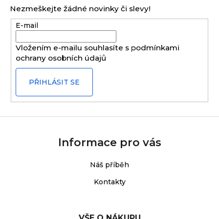
p
Nezmeškejte žádné novinky či slevy!
a
E-mail
t
í
Vložením e-mailu souhlasíte s
podmínkami
ochrany osobních údajů
PŘIHLÁSIT SE
Informace pro vás
Náš příběh
Kontakty
VŠE O NÁKUPU