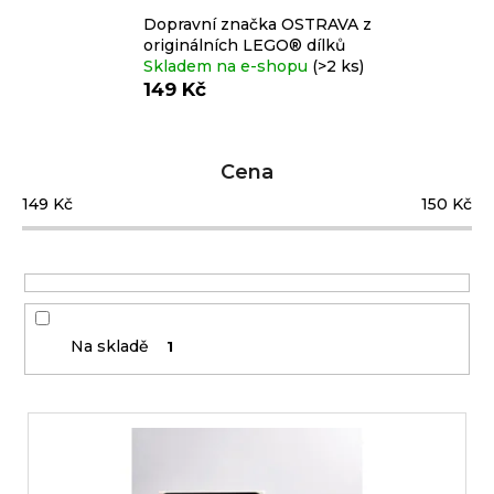
e
Dopravní značka OSTRAVA z
n
originálních LEGO® dílků
a
Custom
Skladem na e-shopu
(>2 ks)
print
j
149 Kč
í
t
Měna
Cena
(CZK)
?
149
Kč
150
Kč
CZK
Přihlášení
EUR
HLEDAT
Na skladě
1
D
V
o
ý
p
o
p