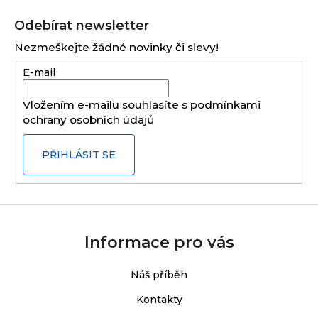
Z
á
Odebírat newsletter
p
Nezmeškejte žádné novinky či slevy!
a
E-mail
t
í
Vložením e-mailu souhlasíte s
podmínkami
ochrany osobních údajů
PŘIHLÁSIT SE
Informace pro vás
Náš příběh
Kontakty