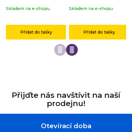
r
Skladem na e-shopu
(>2 ks)
Skladem na e-shopu
(>2 ks)
u
č
1 149 Kč
149 Kč
u
j
Přidat do tašky
Přidat do tašky
e
m
e
Přijďte nás navštívit na naší
prodejnu!
Otevírací doba