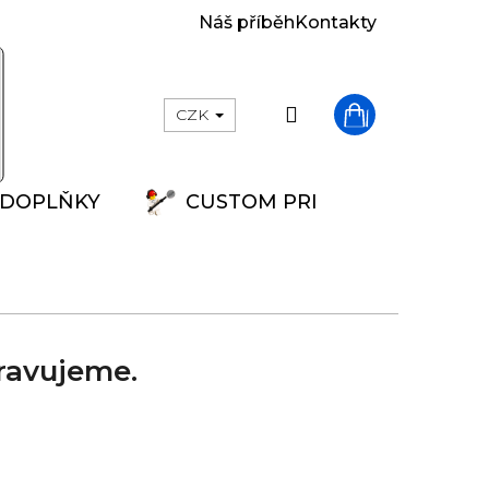
Náš příběh
Kontakty
Přihlášení
CZK
Nákupní
DOPLŇKY
CUSTOM PRINT
košík
ravujeme.