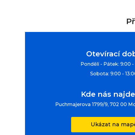
Př
Otevírací do
Pondělí - Pátek: 9:00 -
Sobota: 9:00 - 13:
Kde nás najde
Puchmajerova 1799/9, 702 00 M
Ukázat na map