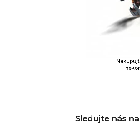
Nakupujte
nekon
Sledujte nás n