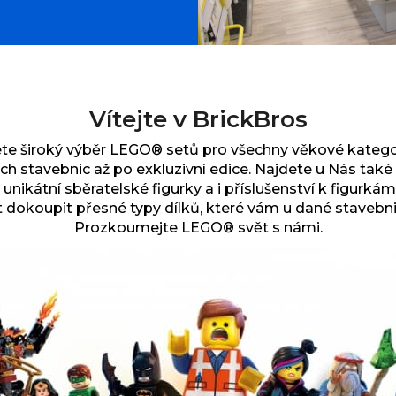
Vítejte v BrickBros
te široký výběr
LEGO® setů pro všechny věkové kategor
ch stavebnic až po exkluzivní edice.
Najdete u Nás tak
 unikátní sběratelské figurky a i příslušenství k figurkám
dokoupit přesné typy dílků, které vám u dané stavebni
Prozkoumejte LEGO® svět s námi.