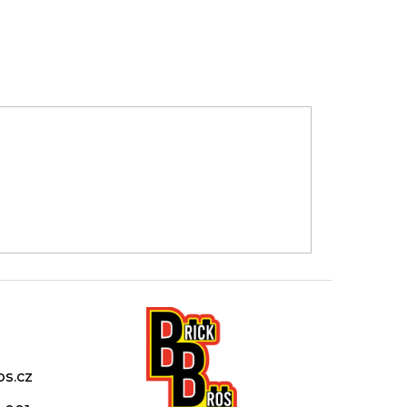
os.cz