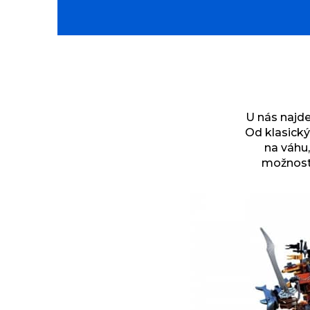
U nás najde
Od klasický
na váhu,
možnost 