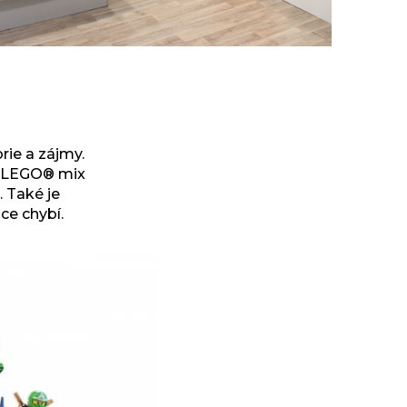
ie a zájmy.
é LEGO® mix
. Také je
ce chybí.