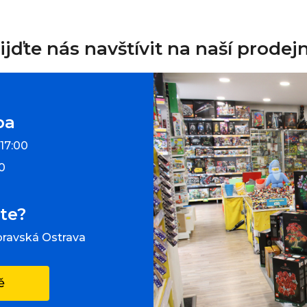
ijďte nás navštívit na naší prodej
ba
 17:00
00
te?
oravská Ostrava
ě