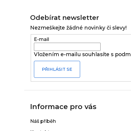
Z
á
Odebírat newsletter
p
Nezmeškejte žádné novinky či slevy!
a
t
E-mail
í
Vložením e-mailu souhlasíte s
podmí
PŘIHLÁSIT SE
Informace pro vás
Náš příběh