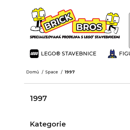
K
Přejít
na
o
Zpět
Zpět
obsah
š
do
do
í
obchodu
obchodu
k
LEGO® STAVEBNICE
FIG
Domů
Space
1997
1997
P
o
Kategorie
Přeskočit
s
kategorie