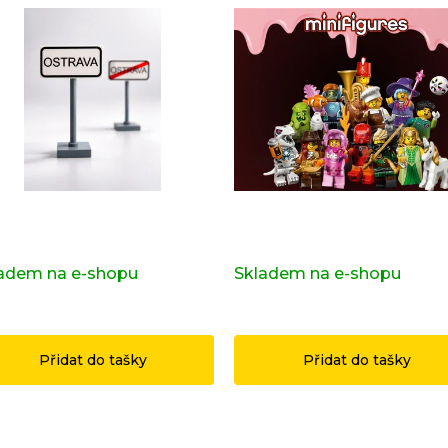
ravní značka OSTRAVA z
Kompletní série - 29. série
ginálních LEGO® dílků
71052
adem na e-shopu
(>2 ks)
Skladem na e-shopu
(>2 k
9 Kč
1 199 Kč
Přidat do tašky
Přidat do tašky