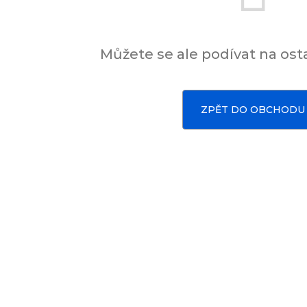
Můžete se ale podívat na osta
ZPĚT DO OBCHODU
Sady, které jsme pro vás vybrali