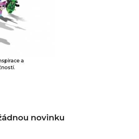
nspirace a
ností.
 žádnou novinku