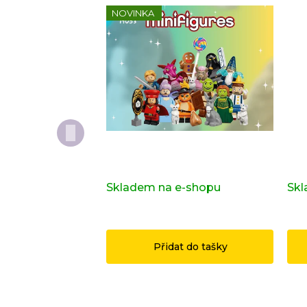
NOVINKA
Kompletní série - Shrek 71053
Dop
ori
Skladem na e-shopu
(>2 ks)
Skl
1 149 Kč
14
Přidat do tašky