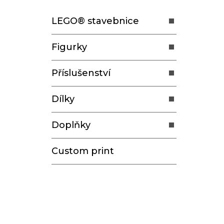
t
LEGO® stavebnice
r
a
Figurky
n
n
Příslušenství
í
p
Dílky
a
n
Doplňky
e
l
Custom print