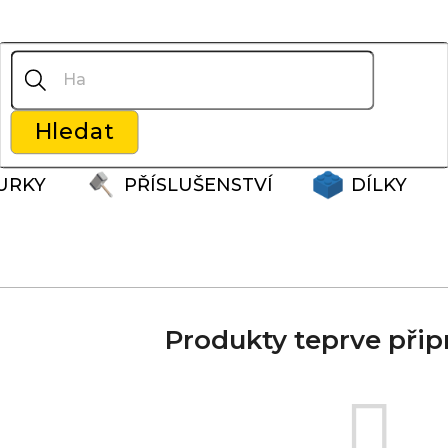
Co potřebujete najít?
Hledat
Doporučujeme
URKY
PŘÍSLUŠENSTVÍ
DÍLKY
Produkty teprve přip