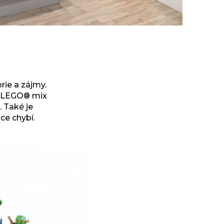
ie a zájmy.
é LEGO® mix
. Také je
ce chybí.