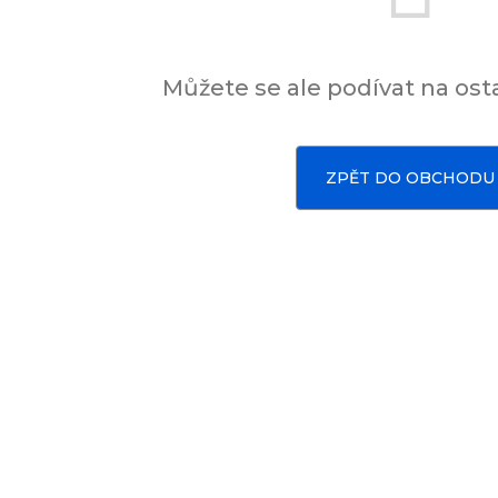
Můžete se ale podívat na osta
ZPĚT DO OBCHODU
Sady, které jsme pro vás vybrali