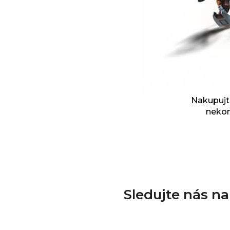
Nakupujte
nekon
Sledujte nás n