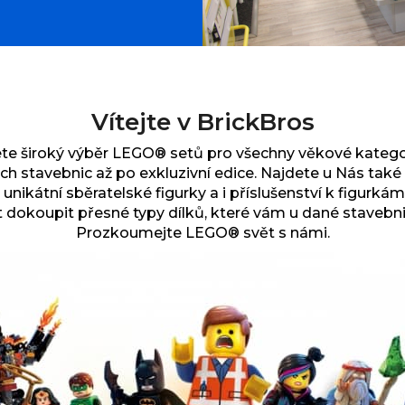
Vítejte v BrickBros
te široký výběr
LEGO® setů pro všechny věkové kategor
ch stavebnic až po exkluzivní edice.
Najdete u Nás tak
 unikátní sběratelské figurky a i příslušenství k figurkám
dokoupit přesné typy dílků, které vám u dané stavebni
Prozkoumejte LEGO® svět s námi.