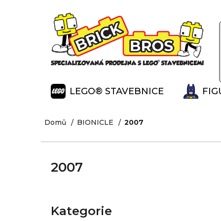
K
Přejít
na
o
Zpět
Zpět
obsah
š
do
do
í
obchodu
obchodu
k
LEGO® STAVEBNICE
FIG
Domů
BIONICLE
2007
2007
P
o
Kategorie
Přeskočit
s
kategorie