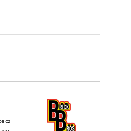
os.cz