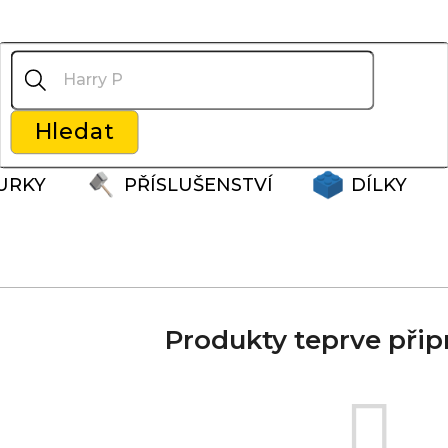
Co potřebujete najít?
Hledat
Doporučujeme
URKY
PŘÍSLUŠENSTVÍ
DÍLKY
Produkty teprve přip