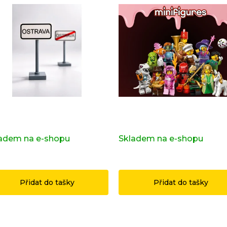
ravní značka OSTRAVA z
Kompletní série - 29. série
ginálních LEGO® dílků
71052
adem na e-shopu
(>2 ks)
Skladem na e-shopu
(>2 k
9 Kč
1 199 Kč
Přidat do tašky
Přidat do tašky