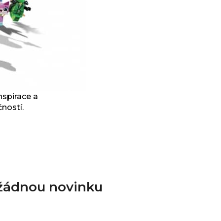
nspirace a
ností.
 žádnou novinku