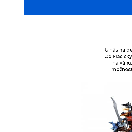
U nás najde
Od klasický
na váhu,
možnost 