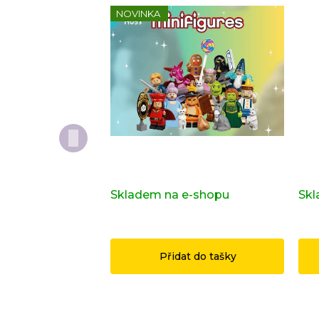
NOVINKA
Kompletní série - Shrek 71053
Dop
ori
Skladem na e-shopu
(>2 ks)
Skl
1 149 Kč
14
Přidat do tašky