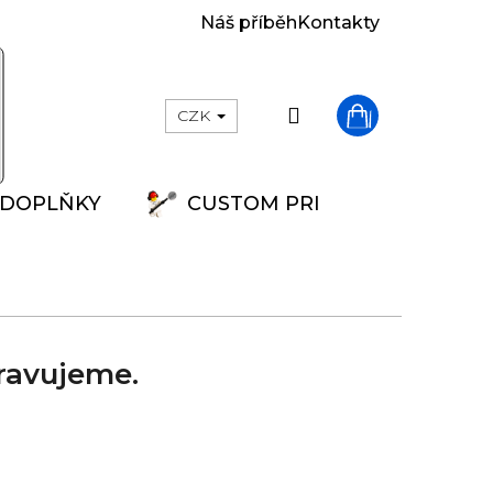
Náš příběh
Kontakty
Přihlášení
CZK
Nákupní
DOPLŇKY
CUSTOM PRINT
košík
ravujeme.