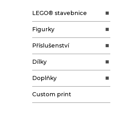
t
LEGO® stavebnice
r
a
Figurky
n
n
Příslušenství
í
p
Dílky
a
n
Doplňky
e
l
Custom print