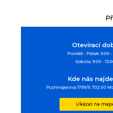
Př
Otevírací do
Pondělí - Pátek: 9:00 -
Sobota: 9:00 - 13:
Kde nás najde
Puchmajerova 1799/9, 702 00 M
Ukázat na map