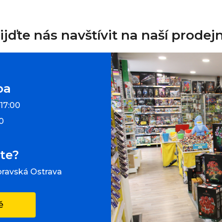
ijďte nás navštívit na naší prodej
ba
 17:00
00
te?
oravská Ostrava
ě