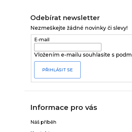
Z
á
Odebírat newsletter
p
Nezmeškejte žádné novinky či slevy!
a
t
E-mail
í
Vložením e-mailu souhlasíte s
podmí
PŘIHLÁSIT SE
Informace pro vás
Náš příběh