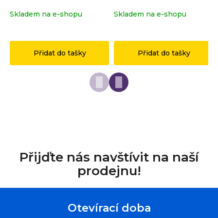
r
Skladem na e-shopu
(>2 ks)
Skladem na e-shopu
(>2 ks)
u
č
1 149 Kč
149 Kč
u
j
Přidat do tašky
Přidat do tašky
e
m
e
Přijďte nás navštívit na naší
prodejnu!
Otevírací doba