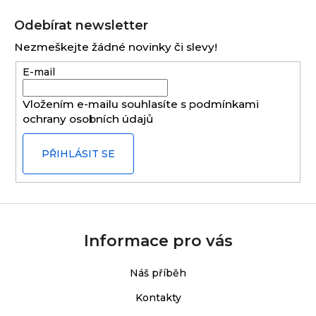
Z
á
Odebírat newsletter
p
Nezmeškejte žádné novinky či slevy!
a
E-mail
t
í
Vložením e-mailu souhlasíte s
podmínkami
ochrany osobních údajů
PŘIHLÁSIT SE
Informace pro vás
Náš příběh
Kontakty