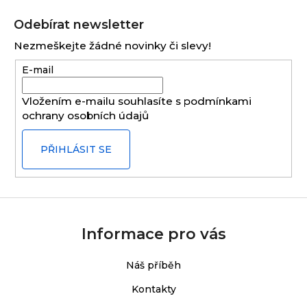
Z
á
Odebírat newsletter
p
Nezmeškejte žádné novinky či slevy!
a
E-mail
t
í
Vložením e-mailu souhlasíte s
podmínkami
ochrany osobních údajů
PŘIHLÁSIT SE
Informace pro vás
Náš příběh
Kontakty