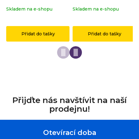
r
Skladem na e-shopu
(>2 ks)
Skladem na e-shopu
(>2 ks)
u
č
1 149 Kč
149 Kč
u
j
Přidat do tašky
Přidat do tašky
e
m
e
Přijďte nás navštívit na naší
prodejnu!
Otevírací doba