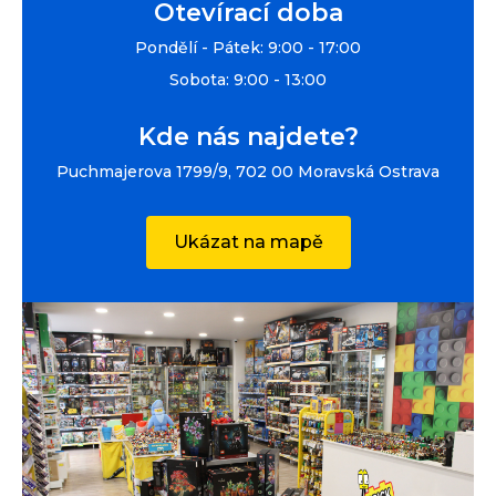
Otevírací doba
Pondělí - Pátek: 9:00 - 17:00
Sobota: 9:00 - 13:00
Kde nás najdete?
Puchmajerova 1799/9, 702 00 Moravská Ostrava
Ukázat na mapě