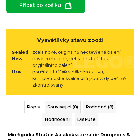
r
Přidat do košíku
u
č
u
j
e
Vysvětlivky stavu zboží
m
Sealed
zcela nové, originálně neotevřené balení
e
New
nové, rozbalené, nehrané zboží bez
originálního balení
Use
použité LEGO® v pěkném stavu,
kompletnost a kvalita dílů jsou vždy pečlivě
zkontrolovány
Popis
Související (8)
Podobné (8)
Hodnocení
Diskuze
Minifigurka Strážce Aarakokra
ze série
Dungeons &