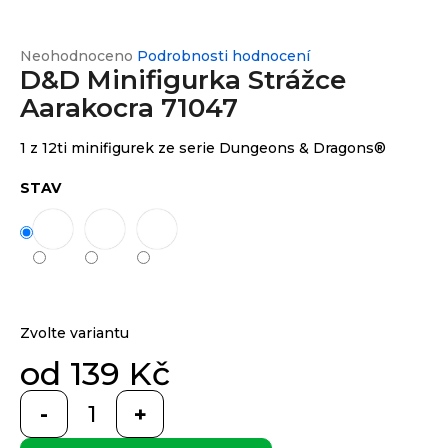
e
n
a
Průměrné
Neohodnoceno
Podrobnosti hodnocení
Custom
print
D&D Minifigurka Strážce
hodnocení
j
produktu
Aarakocra 71047
í
je
0,0
t
Měna
1 z 12ti minifigurek ze serie Dungeons & Dragons®
z
(CZK)
?
5
hvězdiček.
STAV
CZK
Přihlášení
EUR
HLEDAT
Zvolte variantu
D
od
139 Kč
o
Měrná
p
cena:
o