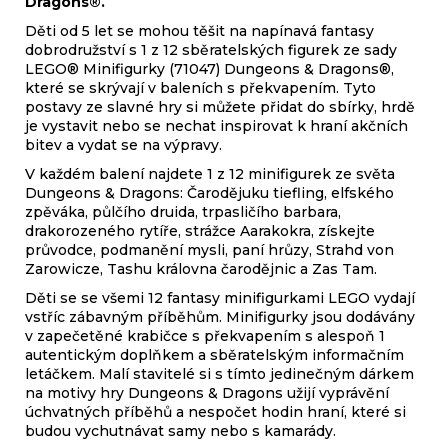
Dragons®.
Děti od 5 let se mohou těšit na napínavá fantasy
dobrodružství s 1 z 12 sběratelských figurek ze sady
LEGO® Minifigurky (71047) Dungeons & Dragons®,
které se skrývají v baleních s překvapením. Tyto
postavy ze slavné hry si můžete přidat do sbírky, hrdě
je vystavit nebo se nechat inspirovat k hraní akčních
bitev a vydat se na výpravy.
V každém balení najdete 1 z 12 minifigurek ze světa
Dungeons & Dragons: Čarodějuku tiefling, elfského
zpěváka, půlčího druida, trpasličího barbara,
drakorozeného rytíře, strážce Aarakokra, získejte
průvodce, podmanění mysli, paní hrůzy, Strahd von
Zarowicze, Tashu královna čarodějnic a Zas Tam.
Děti se se všemi 12 fantasy minifigurkami LEGO vydají
vstříc zábavným příběhům. Minifigurky jsou dodávány
v zapečetěné krabičce s překvapením s alespoň 1
autentickým doplňkem a sběratelským informačním
letáčkem. Malí stavitelé si s tímto jedinečným dárkem
na motivy hry Dungeons & Dragons užijí vyprávění
úchvatných příběhů a nespočet hodin hraní, které si
budou vychutnávat samy nebo s kamarády.