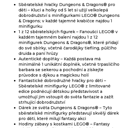
Sběratelské hračky Dungeons & Dragons® pro
děti – Kluci a holky od 5 let si užijí velkolepá
dobrodružství s minifigurkami LEGO® Dungeons
& Dragons; v každé tajemné krabičce najdou 1
minifigurku
1 z 12 sběratelských figurek – Fanoušci LEGO® v
každém tajemném balení najdou 1 z 12
minifigurek Dungeons & Dragons®, které přidají
do své sbírky, včetně čarodějky tiefling, půlčího
druida a paní hrůzy
Autentické doplňky – Každá postava má
minimálně 1 unikátní doplněk, včetně trpasličího
barbara se sekerou a pochodní a získejte
průvodce s dýkou a magickou holí
Fantastické dobrodružné hračky pro děti –
Sběratelské minifigurky LEGO® z limitované
edice podněcují dětskou představivost a
umožňují jim vstoupit do světa fantazie a zažít
strhující dobrodružství
Dárek ze světa Dungeons & Dragons® – Tyto
sběratelské minifigurky představují skvělý dárek
pro děti, které milují fantasy akci
Hodiny zábavy s kostkami LEGO® – Fantasy