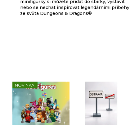
minifigurky si můžete přidat do sbírky, vystavit
nebo se nechat inspirovat legendárními příběhy
ze světa Dungeons & Dragons®
Sady, které jsme pro vás
vybrali
NOVINKA
Kompletní série - Shrek
Dopravní značka
Ko