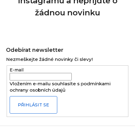
instagramu a nepříjďte o
žádnou novinku
Z
á
Odebírat newsletter
p
Nezmeškejte žádné novinky či slevy!
a
E-mail
t
í
Vložením e-mailu souhlasíte s
podmínkami
ochrany osobních údajů
PŘIHLÁSIT SE