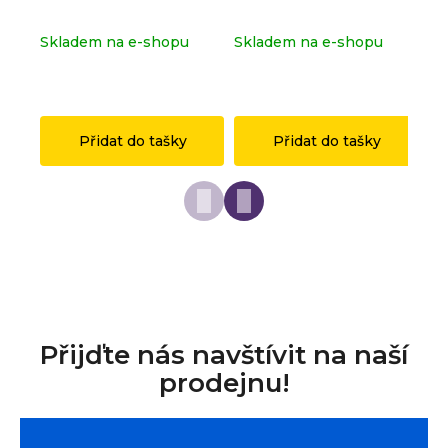
71053
OSTRAVA z originálních
sé
LEGO® dílků
Skladem na e-shopu
Skladem na e-shopu
Sk
(>2 ks)
(>2 ks)
(>
1 149 Kč
149 Kč
1 
Přidat do tašky
Přidat do tašky
Přijďte nás navštívit na naší
prodejnu!