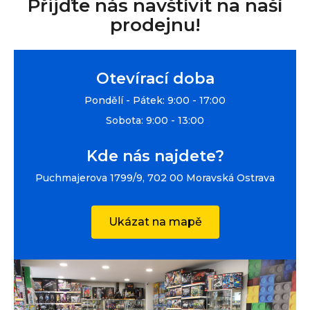
Přijďte nás navštívit na naší
prodejnu!
Otevírací doba
Pondělí - Pátek: 9:00 - 17:00
Sobota: 9:00 - 13:00
Kde nás najdete?
Puchmajerova 1799/9, 702 00 Moravská Ostrava
Ukázat na mapě