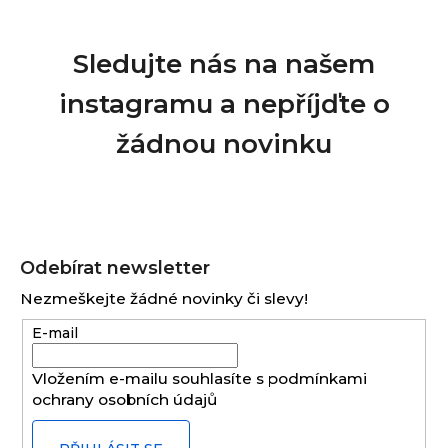
Sledujte nás na našem
instagramu a nepříjďte o
žádnou novinku
Z
á
Odebírat newsletter
p
Nezmeškejte žádné novinky či slevy!
a
E-mail
t
í
Vložením e-mailu souhlasíte s
podmínkami
ochrany osobních údajů