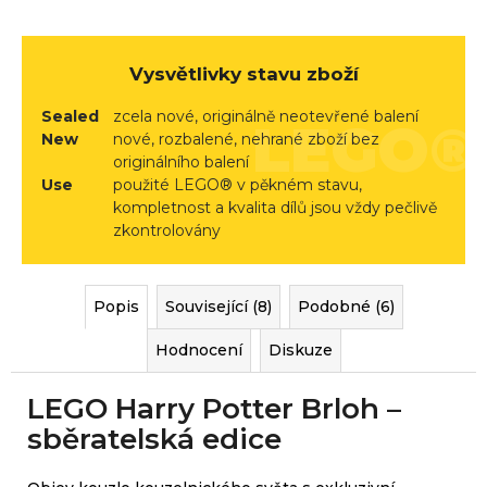
r
u
č
Vysvětlivky stavu zboží
u
j
Sealed
zcela nové, originálně neotevřené balení
e
New
nové, rozbalené, nehrané zboží bez
originálního balení
m
Use
použité LEGO® v pěkném stavu,
e
kompletnost a kvalita dílů jsou vždy pečlivě
zkontrolovány
Popis
Související (8)
Podobné (6)
Hodnocení
Diskuze
LEGO Harry Potter Brloh –
sběratelská edice