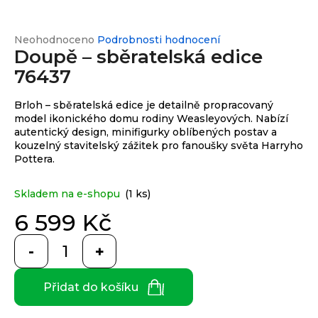
e
n
a
Průměrné
Neohodnoceno
Podrobnosti hodnocení
Custom
print
Doupě – sběratelská edice
hodnocení
j
produktu
76437
í
je
0,0
t
Měna
Brloh – sběratelská edice je detailně propracovaný
z
(CZK)
?
model ikonického domu rodiny Weasleyových. Nabízí
5
autentický design, minifigurky oblíbených postav a
hvězdiček.
kouzelný stavitelský zážitek pro fanoušky světa Harryho
CZK
Přihlášení
Pottera.
EUR
HLEDAT
Skladem na e-shopu
(1 ks)
6 599 Kč
Měrná
cena:
D
o
Přidat do košíku
p
o