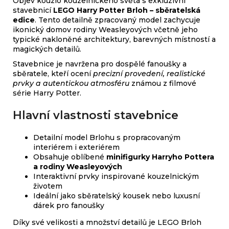
Objev kouzlo kouzelnického světa s exkluzivní
stavebnicí
LEGO Harry Potter Brloh – sběratelská
edice
. Tento detailně zpracovaný model zachycuje
ikonický domov rodiny Weasleyových včetně jeho
typické nakloněné architektury, barevných místností a
magických detailů.
Stavebnice je navržena pro dospělé fanoušky a
sběratele, kteří ocení
precizní provedení, realistické
prvky a autentickou atmosféru
známou z filmové
série Harry Potter.
Hlavní vlastnosti stavebnice
Detailní model Brlohu s propracovaným
interiérem i exteriérem
Obsahuje oblíbené
minifigurky Harryho Pottera
a rodiny Weasleyových
Interaktivní prvky inspirované kouzelnickým
životem
Ideální jako sběratelský kousek nebo luxusní
dárek pro fanoušky
Díky své velikosti a množství detailů je LEGO Brloh