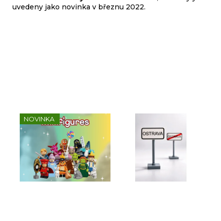
uvedeny jako novinka v březnu 2022.
Sady, které jsme pro vás
vybrali
NOVINKA
Kompletní série - Shrek
Dopravní značka
Ko
71053
OSTRAVA z originálních
sé
LEGO® dílků