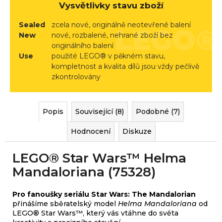
r
Vysvětlivky stavu zboží
u
Sealed
zcela nové, originálně neotevřené balení
č
New
nové, rozbalené, nehrané zboží bez
u
originálního balení
j
Use
použité LEGO® v pěkném stavu,
e
kompletnost a kvalita dílů jsou vždy pečlivě
m
zkontrolovány
e
Popis
Související (8)
Podobné (7)
Hodnocení
Diskuze
LEGO® Star Wars™ Helma
Mandaloriana (75328)
Pro fanoušky seriálu Star Wars: The Mandalorian
přinášíme sběratelský model
Helma Mandaloriana
od
LEGO® Star Wars™, který vás vtáhne do světa