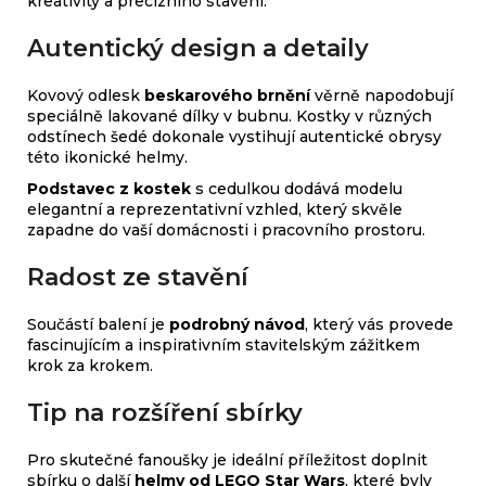
kreativity a precizního stavění.
Autentický design a detaily
Kovový odlesk
beskarového brnění
věrně napodobují
speciálně lakované dílky v bubnu. Kostky v různých
odstínech šedé dokonale vystihují autentické obrysy
této ikonické helmy.
Podstavec z kostek
s cedulkou dodává modelu
elegantní a reprezentativní vzhled, který skvěle
zapadne do vaší domácnosti i pracovního prostoru.
Radost ze stavění
Součástí balení je
podrobný návod
, který vás provede
fascinujícím a inspirativním stavitelským zážitkem
krok za krokem.
Tip na rozšíření sbírky
Pro skutečné fanoušky je ideální příležitost doplnit
sbírku o další
helmy od LEGO Star Wars
, které byly