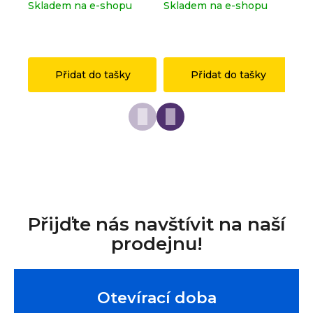
Skladem na e-shopu
Skladem na e-shopu
Sk
(>2 ks)
(>2 ks)
(>
1 149 Kč
149 Kč
1 
Přidat do tašky
Přidat do tašky
Přijďte nás navštívit na naší
prodejnu!
Otevírací doba