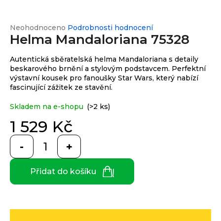
e
n
a
Průměrné
Neohodnoceno
Podrobnosti hodnocení
Custom
print
Helma Mandaloriana 75328
hodnocení
j
produktu
í
je
Autentická sběratelská helma Mandaloriana s detaily
0,0
t
beskarového brnění a stylovým podstavcem. Perfektní
Měna
z
výstavní kousek pro fanoušky Star Wars, který nabízí
(CZK)
?
5
fascinující zážitek ze stavění.
hvězdiček.
Skladem na e-shopu
(>2 ks)
CZK
Přihlášení
1 529 Kč
EUR
HLEDAT
Měrná
cena:
Přidat do košíku
D
o
p
o