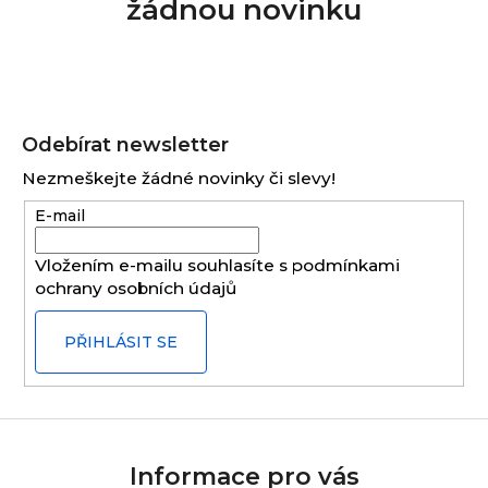
žádnou novinku
Z
á
Odebírat newsletter
p
Nezmeškejte žádné novinky či slevy!
a
E-mail
t
í
Vložením e-mailu souhlasíte s
podmínkami
ochrany osobních údajů
PŘIHLÁSIT SE
Informace pro vás