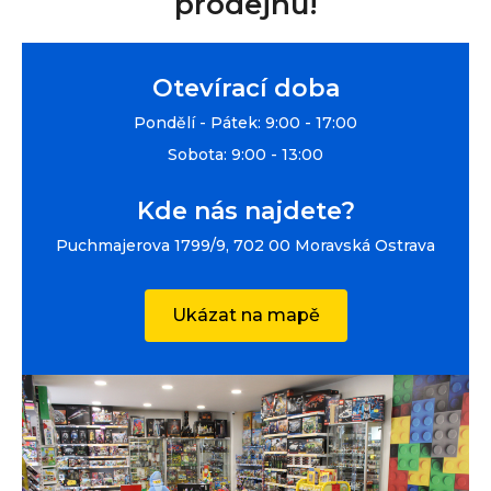
prodejnu!
Otevírací doba
Pondělí - Pátek: 9:00 - 17:00
Sobota: 9:00 - 13:00
Kde nás najdete?
Puchmajerova 1799/9, 702 00 Moravská Ostrava
Ukázat na mapě