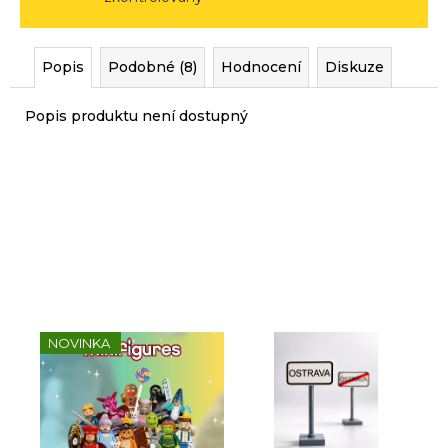
r
u
č
Popis
Podobné (8)
Hodnocení
Diskuze
u
j
Popis produktu není dostupný
e
m
e
Sady, které jsme pro vás
vybrali
NOVINKA