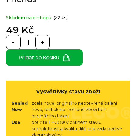
e
je
0,0
n
z
a
Custom
Skladem na e-shopu
(>2 ks)
5
print
j
hvězdiček.
49 Kč
í
Měrná
t
cena:
Měna
(CZK)
?
Přidat do košíku
CZK
Přihlášení
EUR
HLEDAT
Vysvětlivky stavu zboží
Sealed
zcela nové, originálně neotevřené balení
D
New
nové, rozbalené, nehrané zboží bez
originálního balení
o
Use
použité LEGO® v pěkném stavu,
p
kompletnost a kvalita dílů jsou vždy pečlivě
o
zkontrolovány