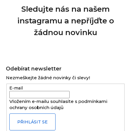
Sledujte nás na našem
instagramu a nepříjďte o
žádnou novinku
Z
á
Odebírat newsletter
p
Nezmeškejte žádné novinky či slevy!
a
E-mail
t
í
Vložením e-mailu souhlasíte s
podmínkami
ochrany osobních údajů
PŘIHLÁSIT SE