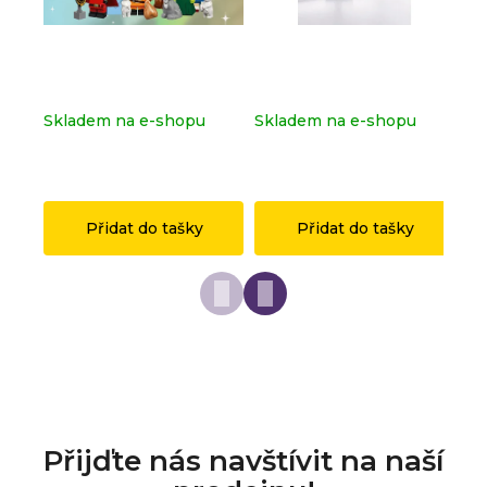
Kompletní série - Shrek
Dopravní značka
Ko
71053
OSTRAVA z originálních
sé
LEGO® dílků
Skladem na e-shopu
Skladem na e-shopu
Sk
(>2 ks)
(>2 ks)
(>
1 149 Kč
149 Kč
1 
Přidat do tašky
Přidat do tašky
Přijďte nás navštívit na naší