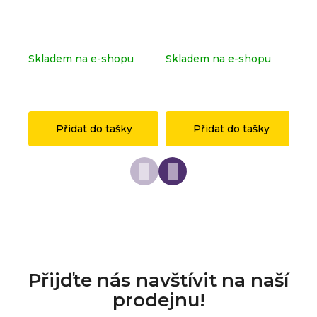
Kompletní série - Shrek
Dopravní značka
Ko
71053
OSTRAVA z originálních
sé
LEGO® dílků
Skladem na e-shopu
Skladem na e-shopu
Sk
(>2 ks)
(>2 ks)
(>
1 149 Kč
149 Kč
1 
Přidat do tašky
Přidat do tašky
Přijďte nás navštívit na naší
prodejnu!