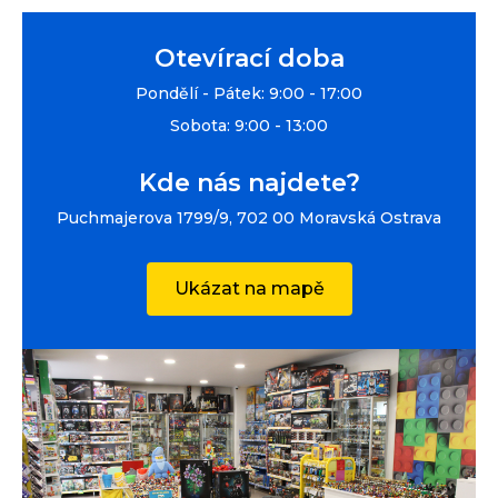
Otevírací doba
Pondělí - Pátek: 9:00 - 17:00
Sobota: 9:00 - 13:00
Kde nás najdete?
Puchmajerova 1799/9, 702 00 Moravská Ostrava
Ukázat na mapě