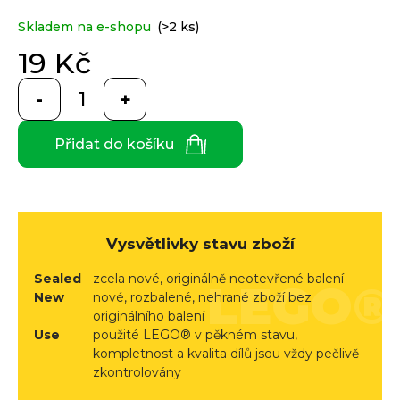
e
je
0,0
n
Skladem na e-shopu
(>2 ks)
z
a
Custom
5
19 Kč
print
j
hvězdiček.
Měrná
í
cena:
t
Měna
(CZK)
Přidat do košíku
?
CZK
Přihlášení
EUR
Vysvětlivky stavu zboží
HLEDAT
Sealed
zcela nové, originálně neotevřené balení
New
nové, rozbalené, nehrané zboží bez
originálního balení
D
Use
použité LEGO® v pěkném stavu,
o
kompletnost a kvalita dílů jsou vždy pečlivě
p
zkontrolovány
o