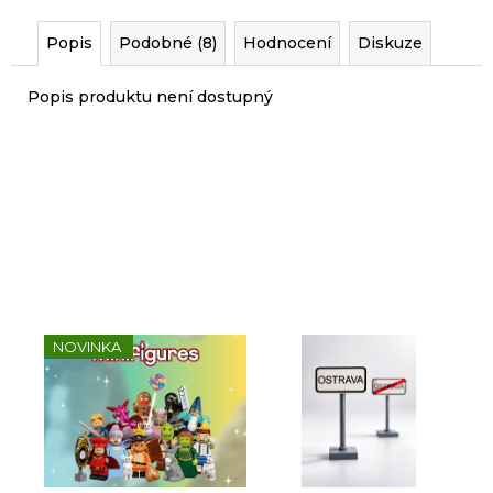
r
u
Popis
Podobné (8)
Hodnocení
Diskuze
č
u
Popis produktu není dostupný
j
e
m
e
Sady, které jsme pro vás
vybrali
NOVINKA