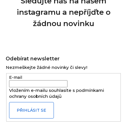
Sledujte nás na našem
instagramu a nepříjďte o
žádnou novinku
Z
á
Odebírat newsletter
p
Nezmeškejte žádné novinky či slevy!
a
E-mail
t
í
Vložením e-mailu souhlasíte s
podmínkami
ochrany osobních údajů
PŘIHLÁSIT SE