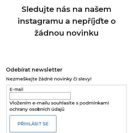
Sledujte nás na našem
instagramu a nepříjďte o
žádnou novinku
Z
á
Odebírat newsletter
p
Nezmeškejte žádné novinky či slevy!
a
E-mail
t
í
Vložením e-mailu souhlasíte s
podmínkami
ochrany osobních údajů
PŘIHLÁSIT SE