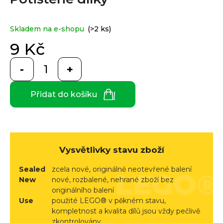
e
je
0,0
n
z
a
Custom
Skladem na e-shopu
(>2 ks)
5
print
j
hvězdiček.
9 Kč
í
Měrná
t
cena:
Měna
(CZK)
?
Přidat do košíku
CZK
Přihlášení
EUR
HLEDAT
Vysvětlivky stavu zboží
Sealed
zcela nové, originálně neotevřené balení
D
New
nové, rozbalené, nehrané zboží bez
originálního balení
o
Use
použité LEGO® v pěkném stavu,
p
kompletnost a kvalita dílů jsou vždy pečlivě
o
zkontrolovány