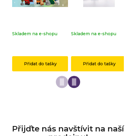
Kompletní série - Shrek
Dopravní značka
Ko
71053
OSTRAVA z originálních
sé
LEGO® dílků
Skladem na e-shopu
Skladem na e-shopu
Sk
(>2 ks)
(>2 ks)
(>
1 149 Kč
149 Kč
1 
Přidat do tašky
Přidat do tašky
Přijďte nás navštívit na naší