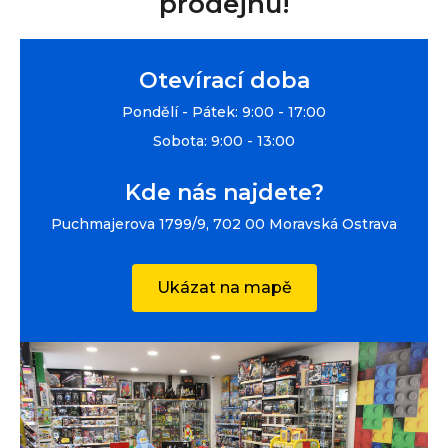
prodejnu!
Otevírací doba
Pondělí - Pátek: 9:00 - 17:00
Sobota: 9:00 - 13:00
Kde nás najdete?
Puchmajerova 1799/9, 702 00 Moravská Ostrava
Ukázat na mapě