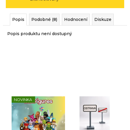
r
u
č
Popis
Podobné (8)
Hodnocení
Diskuze
u
j
Popis produktu není dostupný
e
m
e
Sady, které jsme pro vás
vybrali
NOVINKA