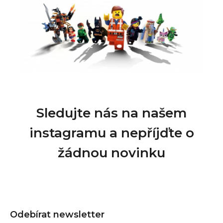
Sledujte nás na našem
instagramu a nepříjďte o
žádnou novinku
Z
á
Odebírat newsletter