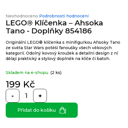
e
n
a
Průměrné
Neohodnoceno
Podrobnosti hodnocení
Custom
print
LEGO® Klíčenka – Ahsoka
hodnocení
j
produktu
Tano - Doplňky 854186
í
je
0,0
t
Měna
Originální LEGO® klíčenka s minifigurkou Ahsoky Tano
z
(CZK)
?
ze světa Star Wars potěší fanoušky všech věkových
5
kategorií. Odolný kovový kroužek a detailní design z ní
hvězdiček.
dělají praktický a stylový doplněk na klíče či batoh.
CZK
Přihlášení
EUR
Skladem na e-shopu
(2 ks)
HLEDAT
199 Kč
Měrná
cena:
D
o
Přidat do košíku
p
o