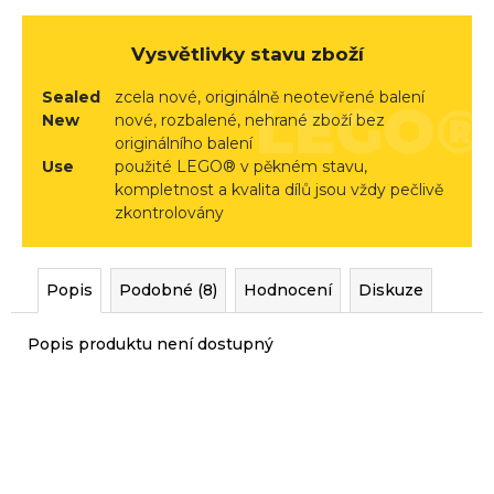
r
u
Vysvětlivky stavu zboží
č
u
Sealed
zcela nové, originálně neotevřené balení
j
New
nové, rozbalené, nehrané zboží bez
e
originálního balení
m
Use
použité LEGO® v pěkném stavu,
kompletnost a kvalita dílů jsou vždy pečlivě
e
zkontrolovány
Popis
Podobné (8)
Hodnocení
Diskuze
Popis produktu není dostupný