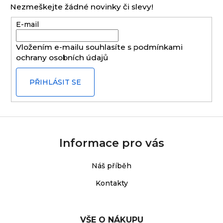
p
Nezmeškejte žádné novinky či slevy!
a
E-mail
t
í
Vložením e-mailu souhlasíte s
podmínkami
ochrany osobních údajů
PŘIHLÁSIT SE
Informace pro vás
Náš příběh
Kontakty
VŠE O NÁKUPU