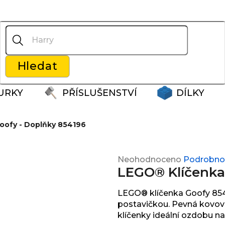
Co potřebujete najít?
Hledat
Doporučujeme
URKY
PŘÍSLUŠENSTVÍ
DÍLKY
oofy - Doplňky 854196
Průměrné
Neohodnoceno
Podrobnos
LEGO® Klíčenka 
hodnocení
produktu
je
LEGO® klíčenka Goofy 8541
0,0
postavičkou. Pevná kovová
z
klíčenky ideální ozdobu na