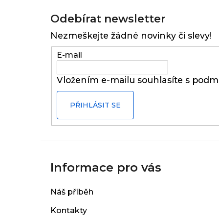
Z
á
Odebírat newsletter
p
Nezmeškejte žádné novinky či slevy!
a
t
E-mail
í
Vložením e-mailu souhlasíte s
podmí
PŘIHLÁSIT SE
Informace pro vás
Náš příběh
Kontakty