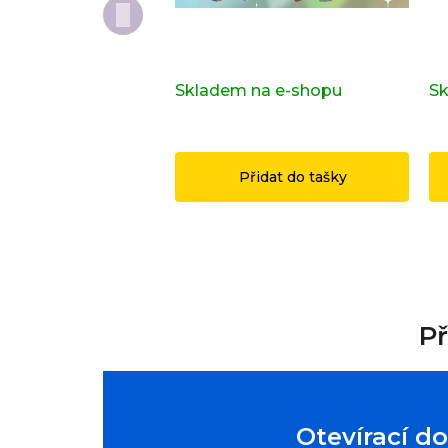
Kompletní série - Shrek
Do
71053
or
Skladem na e-shopu
(>2 ks)
Sk
1 149 Kč
1
Přidat do tašky
Př
Otevírací d