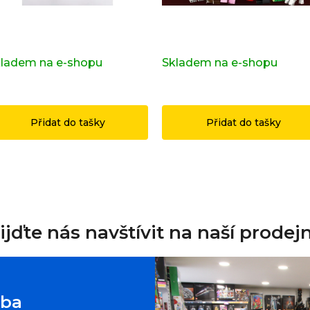
pravní značka OSTRAVA z
Kompletní série - 29. série
iginálních LEGO® dílků
71052
ladem na e-shopu
(>2 ks)
Skladem na e-shopu
(>2 k
49 Kč
1 199 Kč
Přidat do tašky
Přidat do tašky
ijďte nás navštívit na naší prodej
oba