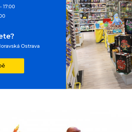
- 17:00
:00
ete?
Moravská Ostrava
pě