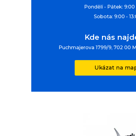
Pondělí - Pátek: 9:00 
Sobota: 9:00 - 13
Kde nás najd
Puchmajerova 1799/9, 702 00 
Ukázat na ma