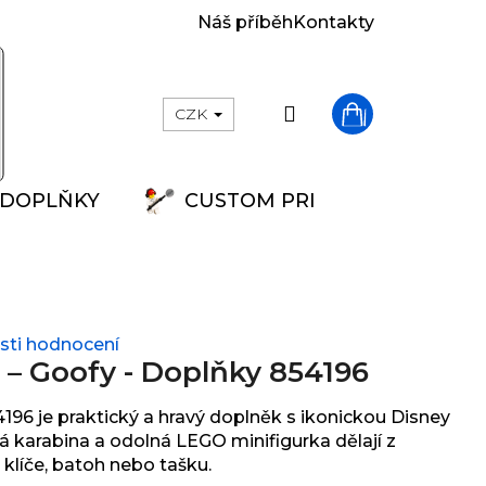
Náš příběh
Kontakty
Přihlášení
CZK
Nákupní
DOPLŇKY
CUSTOM PRINT
košík
ti hodnocení
– Goofy - Doplňky 854196
96 je praktický a hravý doplněk s ikonickou Disney
 karabina a odolná LEGO minifigurka dělají z
 klíče, batoh nebo tašku.