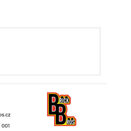
os.cz
 001