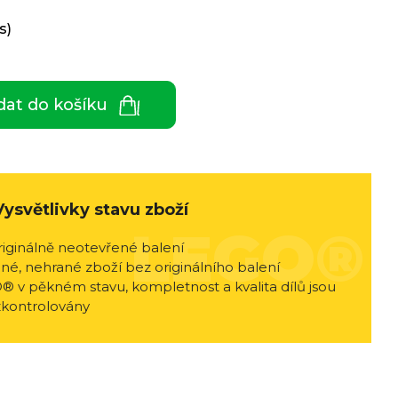
s)
dat do košíku
Vysvětlivky stavu zboží
riginálně neotevřené balení
né, nehrané zboží bez originálního balení
® v pěkném stavu, kompletnost a kvalita dílů jsou
zkontrolovány