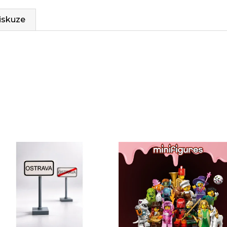
iskuze
Sady, které jsme pro vás vybrali