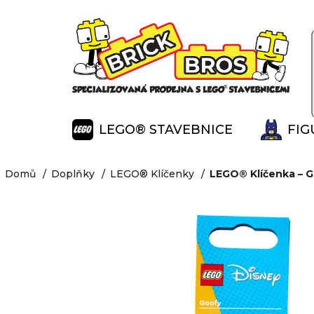
K
Přejít
na
o
Zpět
Zpět
obsah
š
do
do
í
obchodu
obchodu
k
LEGO® STAVEBNICE
FIG
Domů
Doplňky
LEGO® Klíčenky
LEGO® Klíčenka – G