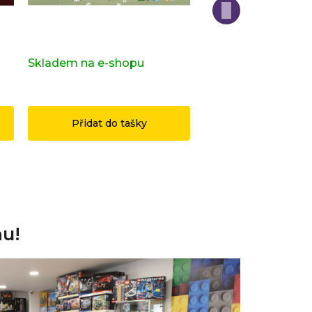
Kompletní série - 28. série -
Kompletní série - H
zvířatka 71051
Potter 2 71028
s)
Skladem na e-shopu
(>2 ks)
Skladem na e-sho
1 199 Kč
3 490 Kč
Přidat do tašky
Přidat do ta
nu!