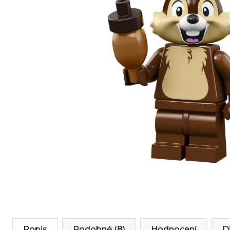
Popis
Podobné (8)
Hodnocení
D