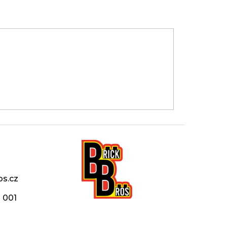
os.cz
 001