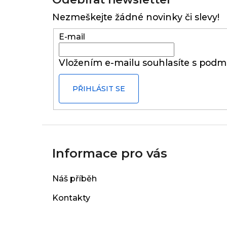
p
Nezmeškejte žádné novinky či slevy!
a
t
E-mail
í
Vložením e-mailu souhlasíte s
podmí
PŘIHLÁSIT SE
Informace pro vás
Náš příběh
Kontakty