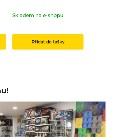
zvířatka 71051
Potter 2 71028
s)
Skladem na e-shopu
(>2 ks)
Skladem na e-sho
1 199 Kč
3 490 Kč
Přidat do tašky
Přidat do ta
nu!