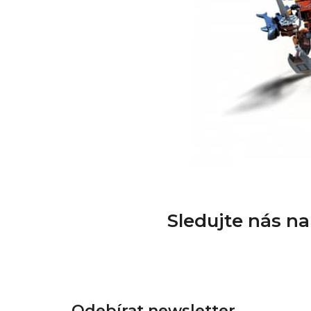
Sledujte nás n
Z
á
Odebírat newsletter