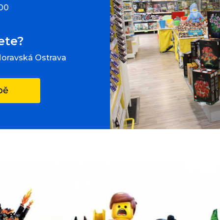
:00
ete?
Moravská Ostrava
pě