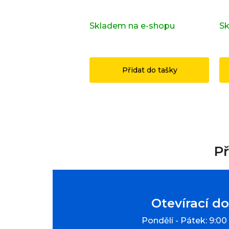
71053
or
Skladem na e-shopu
(>2 ks)
Sk
1 149 Kč
1
Přidat do tašky
Př
Otevírací d
Pondělí - Pátek: 9:00 