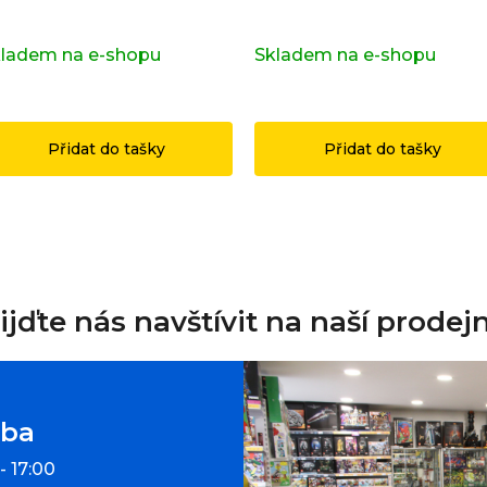
iginálních LEGO® dílků
71052
ladem na e-shopu
(>2 ks)
Skladem na e-shopu
(>2 k
49 Kč
1 199 Kč
Přidat do tašky
Přidat do tašky
ijďte nás navštívit na naší prodej
oba
- 17:00