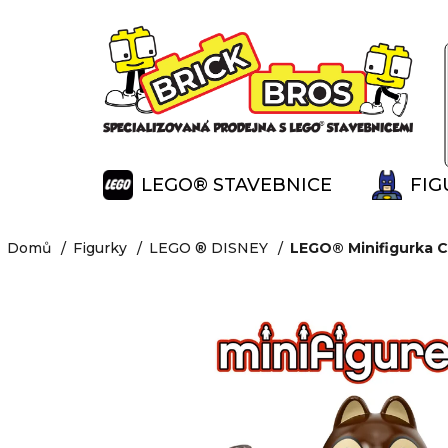
K
Přejít
na
o
Zpět
Zpět
obsah
š
do
do
í
obchodu
obchodu
k
LEGO® STAVEBNICE
FIG
Domů
Figurky
LEGO ® DISNEY
LEGO® Minifigurka C