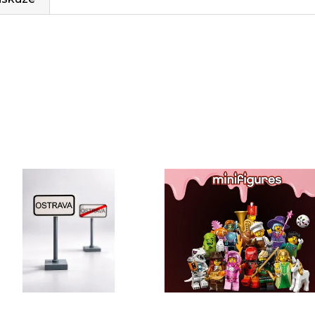
Sady, které jsme pro vás vybrali
pravní značka OSTRAVA z
Kompletní série - 29. série