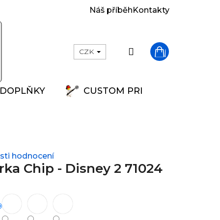
Náš příběh
Kontakty
Přihlášení
CZK
Nákupní
DOPLŇKY
CUSTOM PRINT
košík
ti hodnocení
ka Chip - Disney 2 71024