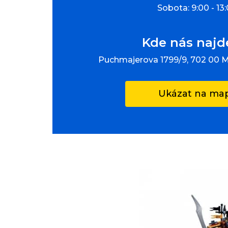
Sobota: 9:00 - 13
Kde nás najd
Puchmajerova 1799/9, 702 00 
Ukázat na ma