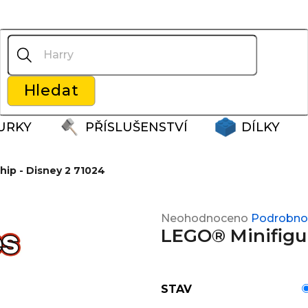
Co potřebujete najít?
Hledat
Doporučujeme
URKY
PŘÍSLUŠENSTVÍ
DÍLKY
hip - Disney 2 71024
Průměrné
Neohodnoceno
Podrobnos
LEGO® Minifigur
hodnocení
produktu
je
0,0
STAV
z