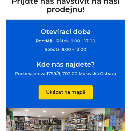
Přijďte nás navštívit na naší
prodejnu!
Otevírací doba
Pondělí - Pátek: 9:00 - 17:00
Sobota: 9:00 - 13:00
Kde nás najdete?
Puchmajerova 1799/9, 702 00 Moravská Ostrava
Ukázat na mapě