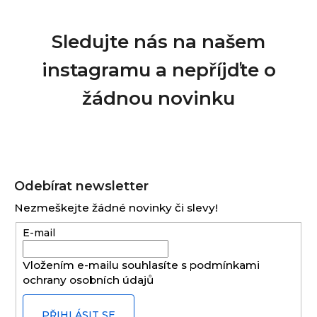
Sledujte nás na našem
instagramu a nepříjďte o
žádnou novinku
Z
á
Odebírat newsletter
p
Nezmeškejte žádné novinky či slevy!
a
E-mail
t
í
Vložením e-mailu souhlasíte s
podmínkami
ochrany osobních údajů
PŘIHLÁSIT SE