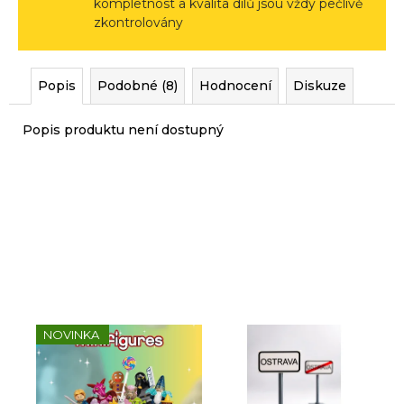
kompletnost a kvalita dílů jsou vždy pečlivě
r
zkontrolovány
u
č
u
Popis
Podobné (8)
Hodnocení
Diskuze
j
e
Popis produktu není dostupný
m
e
Sady, které jsme pro vás
vybrali
NOVINKA