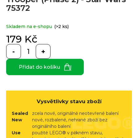
e
je
75372
0,0
n
z
a
Custom
5
print
j
hvězdiček.
Skladem na e-shopu
(>2 ks)
í
179 Kč
t
Měna
Měrná
(CZK)
?
cena:
Přidat do košíku
CZK
Přihlášení
EUR
HLEDAT
Vysvětlivky stavu zboží
D
Sealed
zcela nové, originálně neotevřené balení
o
New
nové, rozbalené, nehrané zboží bez
p
originálního balení
o
Use
použité LEGO® v pěkném stavu,