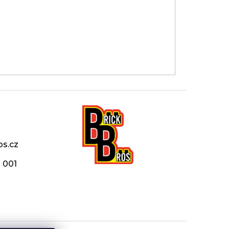
os.cz
 001