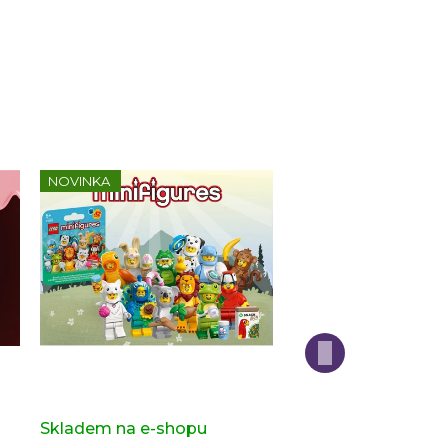
NOVINKA
Kompletní série - 28. série -
Kompletní série - H
zvířatka 71051
Potter 2 71028
s)
Skladem na e-shopu
(>2 ks)
Skladem na e-sho