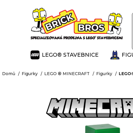
K
Přejít
na
o
Zpět
Zpět
obsah
š
do
do
í
obchodu
obchodu
k
LEGO® STAVEBNICE
FIG
Domů
Figurky
LEGO ® MINECRAFT
Figurky
LEGO®