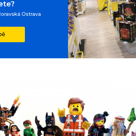
ete?
Moravská Ostrava
pě