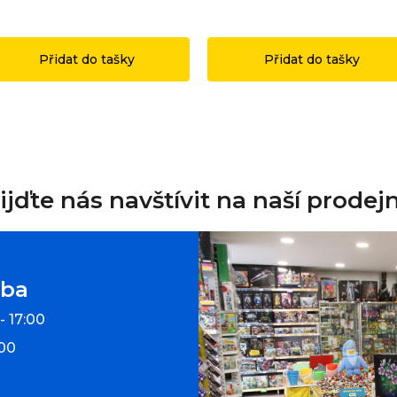
49 Kč
1 199 Kč
Přidat do tašky
Přidat do tašky
ijďte nás navštívit na naší prodej
oba
- 17:00
:00