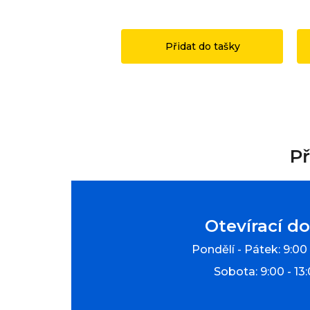
1 149 Kč
1
Přidat do tašky
Př
Otevírací d
Pondělí - Pátek: 9:00 
Sobota: 9:00 - 13