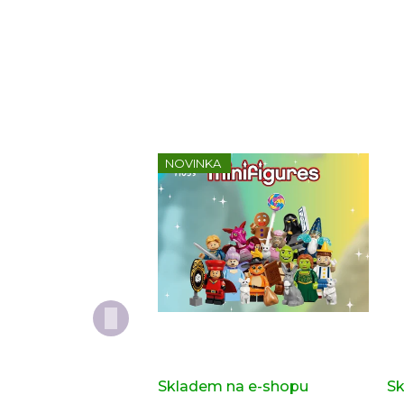
NOVINKA
Kompletní série - Shrek
Do
71053
or
Skladem na e-shopu
(>2 ks)
Sk