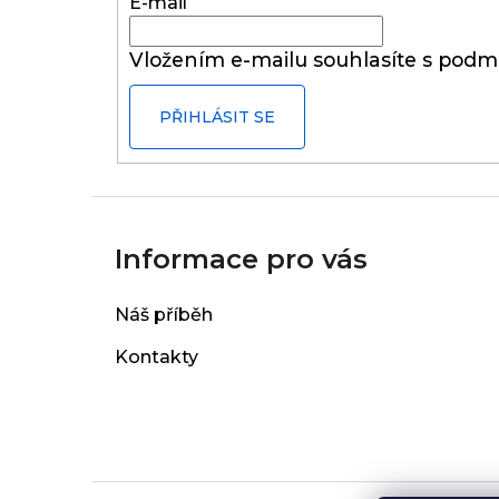
t
E-mail
í
Vložením e-mailu souhlasíte s
podmí
PŘIHLÁSIT SE
Informace pro vás
Náš příběh
Kontakty