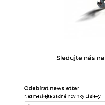
Sledujte nás n
Z
á
Odebírat newsletter
p
Nezmeškejte žádné novinky či slevy!
a