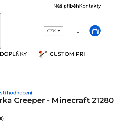
Náš příběh
Kontakty
Přihlášení
CZK
Nákupní
DOPLŇKY
CUSTOM PRINT
košík
ti hodnocení
ka Creeper - Minecraft 21280
s)