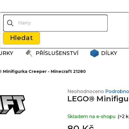
Co potřebujete najít?
Hledat
Doporučujeme
URKY
PŘÍSLUŠENSTVÍ
DÍLKY
 Minifigurka Creeper - Minecraft 21280
Průměrné
Neohodnoceno
Podrobnos
LEGO® Minifigur
hodnocení
produktu
je
0,0
Skladem na e-shopu
(>2 k
z
80 Kč