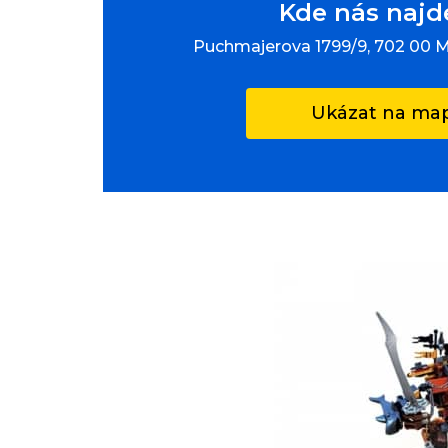
Kde nás najd
Puchmajerova 1799/9, 702 00 
Ukázat na ma