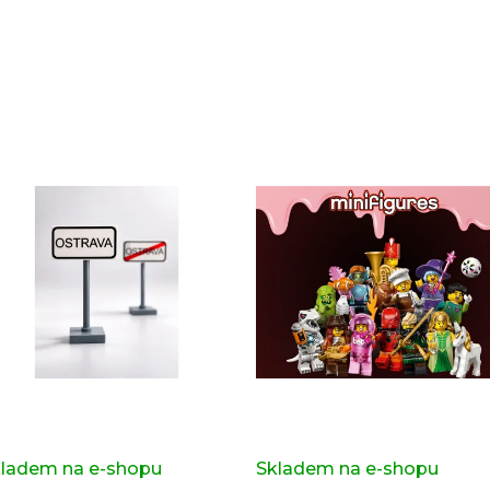
Sady, které jsme pro vás vybrali
pravní značka OSTRAVA z
Kompletní série - 29. série
iginálních LEGO® dílků
71052
ladem na e-shopu
(>2 ks)
Skladem na e-shopu
(>2 k