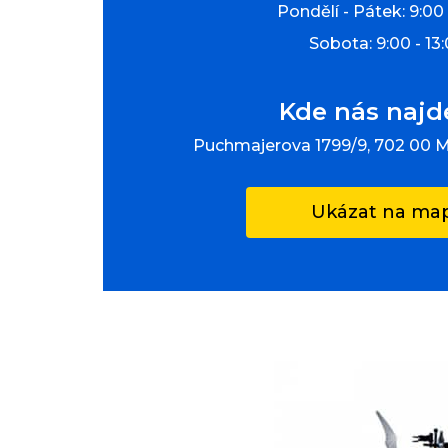
Pondělí - Pátek: 9:00 
Sobota: 9:00 - 13
Kde nás najd
Puchmajerova 1799/9, 702 00 
Ukázat na ma