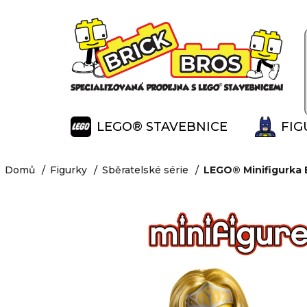
K
Přejít
na
o
Zpět
Zpět
obsah
š
do
do
í
obchodu
obchodu
k
LEGO® STAVEBNICE
FIG
Domů
Figurky
Sběratelské série
LEGO® Minifigurka E