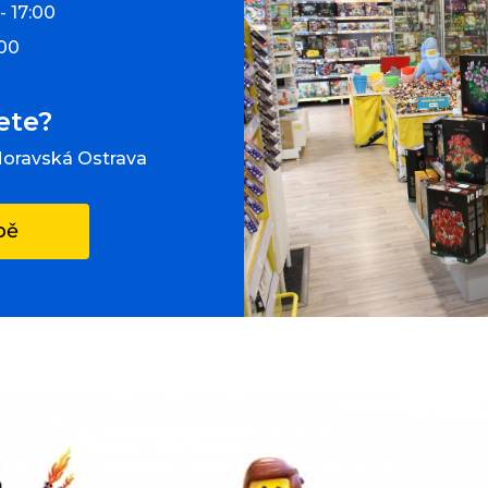
- 17:00
:00
ete?
Moravská Ostrava
pě