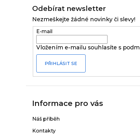
á
Odebírat newsletter
p
Nezmeškejte žádné novinky či slevy!
a
t
E-mail
í
Vložením e-mailu souhlasíte s
podmí
PŘIHLÁSIT SE
Informace pro vás
Náš příběh
Kontakty