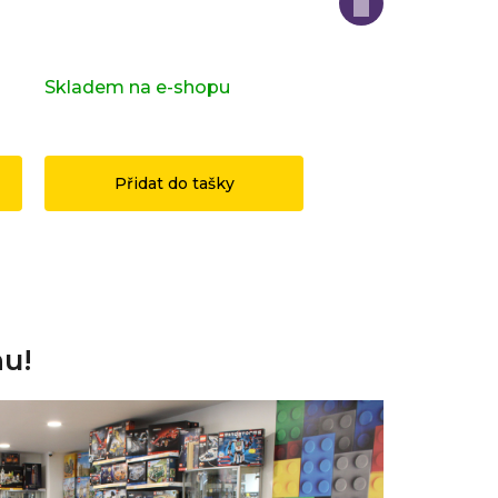
Kompletní série - 28. série -
Kompletní série - H
zvířatka 71051
Potter 2 71028
s)
Skladem na e-shopu
(>2 ks)
Skladem na e-sho
1 199 Kč
3 490 Kč
Přidat do tašky
Přidat do ta
nu!