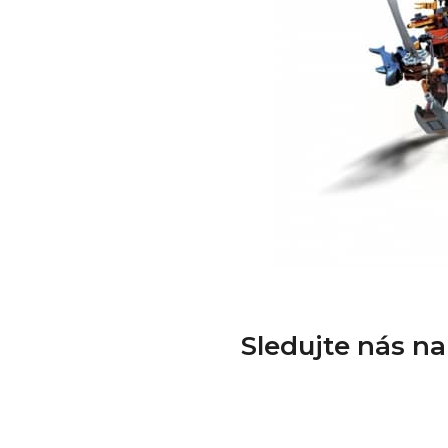
Sledujte nás n
Z