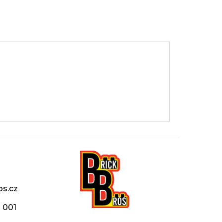
os.cz
 001