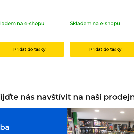
pravní značka OSTRAVA z
Kompletní série - 29. série
iginálních LEGO® dílků
71052
ladem na e-shopu
(>2 ks)
Skladem na e-shopu
(>2 k
49 Kč
1 199 Kč
Přidat do tašky
Přidat do tašky
ijďte nás navštívit na naší prodej
oba