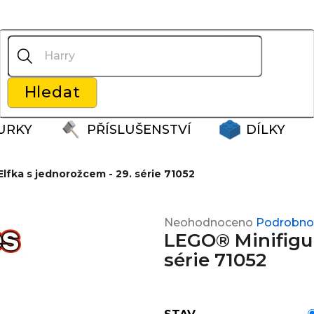
Co potřebujete najít?
Hledat
Doporučujeme
URKY
PŘÍSLUŠENSTVÍ
DÍLKY
lfka s jednorožcem - 29. série 71052
Průměrné
Neohodnoceno
Podrobnos
LEGO® Minifigur
hodnocení
produktu
série 71052
je
0,0
z