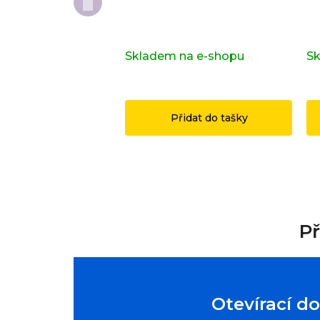
Kompletní série - Shrek
Do
71053
or
Skladem na e-shopu
(>2 ks)
Sk
1 149 Kč
1
Přidat do tašky
Př
Otevírací d