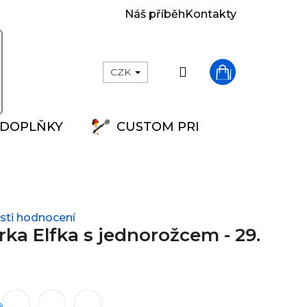
Náš příběh
Kontakty
Přihlášení
CZK
Nákupní
DOPLŇKY
CUSTOM PRINT
košík
ti hodnocení
ka Elfka s jednorožcem - 29.