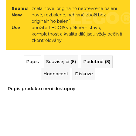
r
Sealed
zcela nové, originálně neotevřené balení
u
New
nové, rozbalené, nehrané zboží bez
č
originálního balení
u
Use
použité LEGO® v pěkném stavu,
j
kompletnost a kvalita dílů jsou vždy pečlivě
e
zkontrolovány
m
e
Popis
Související (8)
Podobné (8)
Hodnocení
Diskuze
Popis produktu není dostupný
Sady, které jsme pro vás