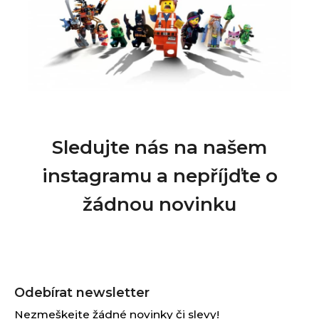
Sledujte nás na našem
instagramu a nepříjďte o
žádnou novinku
Z
á
Odebírat newsletter
p
Nezmeškejte žádné novinky či slevy!