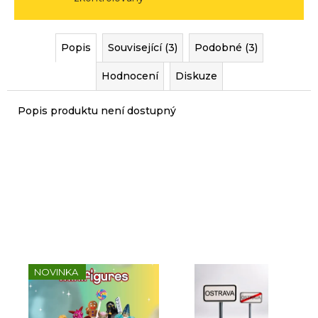
r
u
č
Popis
Související (3)
Podobné (3)
u
j
Hodnocení
Diskuze
e
m
Popis produktu není dostupný
e
Sady, které jsme pro vás
vybrali
NOVINKA