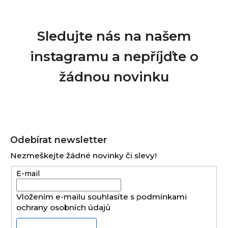
Sledujte nás na našem
instagramu a nepříjďte o
žádnou novinku
Z
á
Odebírat newsletter
p
Nezmeškejte žádné novinky či slevy!
a
E-mail
t
í
Vložením e-mailu souhlasíte s
podmínkami
ochrany osobních údajů