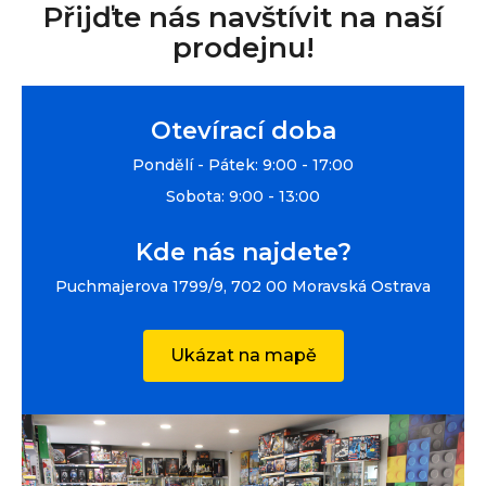
Přijďte nás navštívit na naší
prodejnu!
Otevírací doba
Pondělí - Pátek: 9:00 - 17:00
Sobota: 9:00 - 13:00
Kde nás najdete?
Puchmajerova 1799/9, 702 00 Moravská Ostrava
Ukázat na mapě