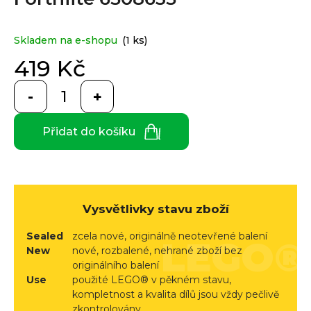
e
je
0,0
n
z
a
Custom
Skladem na e-shopu
(1 ks)
5
print
j
hvězdiček.
419 Kč
í
Měrná
t
cena:
Měna
(CZK)
?
Přidat do košíku
CZK
Přihlášení
EUR
HLEDAT
Vysvětlivky stavu zboží
Sealed
zcela nové, originálně neotevřené balení
D
New
nové, rozbalené, nehrané zboží bez
originálního balení
o
Use
použité LEGO® v pěkném stavu,
p
kompletnost a kvalita dílů jsou vždy pečlivě
o
zkontrolovány