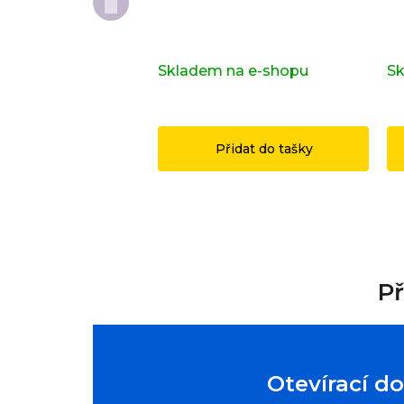
Kompletní série - Shrek
Do
71053
or
Skladem na e-shopu
(>2 ks)
Sk
1 149 Kč
1
Přidat do tašky
Př
Otevírací d