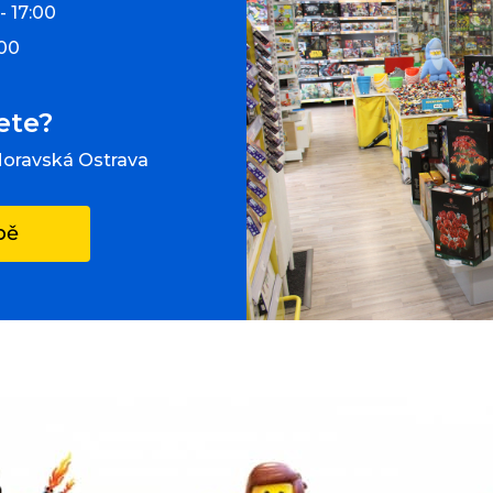
- 17:00
:00
ete?
Moravská Ostrava
pě