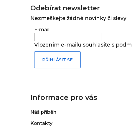
á
Odebírat newsletter
p
Nezmeškejte žádné novinky či slevy!
a
t
E-mail
í
Vložením e-mailu souhlasíte s
podmí
PŘIHLÁSIT SE
Informace pro vás
Náš příběh
Kontakty