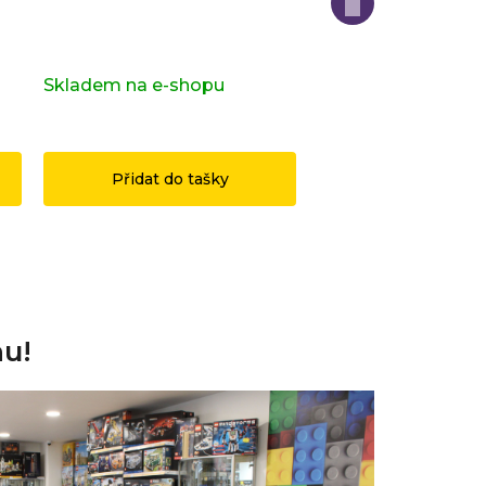
Kompletní série - 28. série -
Kompletní série - H
zvířatka 71051
Potter 2 71028
s)
Skladem na e-shopu
(>2 ks)
Skladem na e-sho
1 199 Kč
3 490 Kč
Přidat do tašky
Přidat do ta
nu!