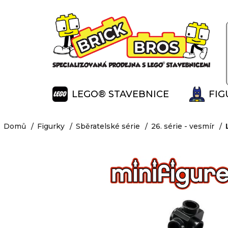
K
Přejít
na
o
Zpět
Zpět
obsah
š
do
do
í
obchodu
obchodu
k
LEGO® STAVEBNICE
FIG
Domů
Figurky
Sběratelské série
26. série - vesmír