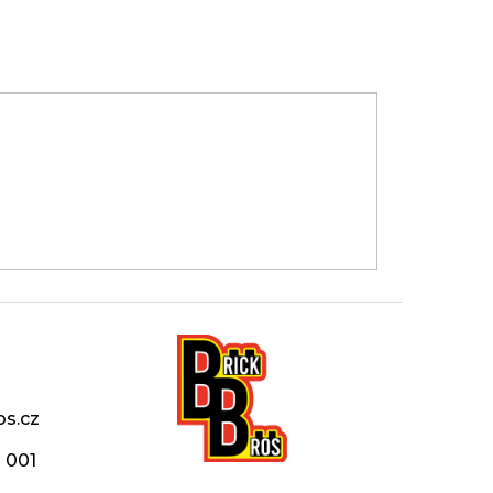
os.cz
 001