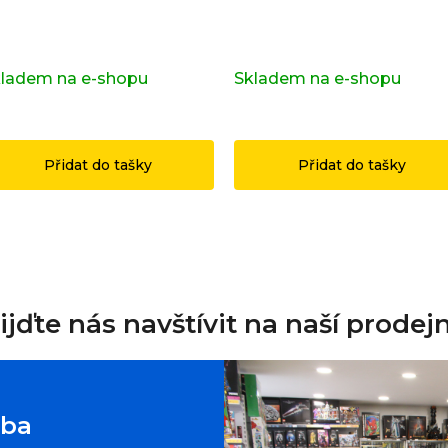
pravní značka OSTRAVA z
Kompletní série - 29. série
iginálních LEGO® dílků
71052
ladem na e-shopu
(>2 ks)
Skladem na e-shopu
(>2 k
49 Kč
1 199 Kč
Přidat do tašky
Přidat do tašky
ijďte nás navštívit na naší prodej
oba