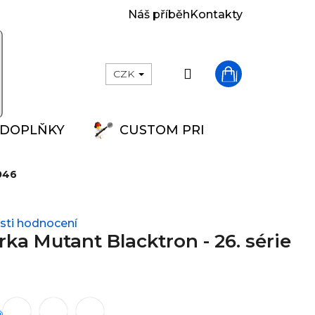
Náš příběh
Kontakty
Přihlášení
CZK
Nákupní
DOPLŇKY
CUSTOM PRINT
košík
1046
ti hodnocení
ka Mutant Blacktron - 26. série