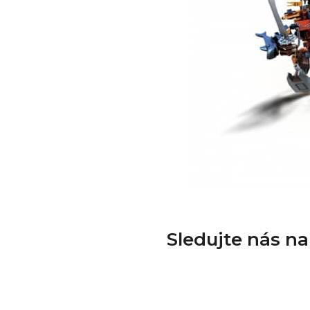
Sledujte nás n
Z