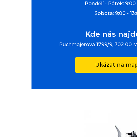
Pondělí - Pátek: 9:00 
Sobota: 9:00 - 13
Kde nás najd
Puchmajerova 1799/9, 702 00 
Ukázat na ma