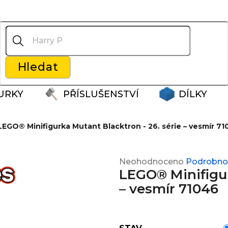
Co potřebujete najít?
Hledat
Doporučujeme
URKY
PŘÍSLUŠENSTVÍ
DÍLKY
LEGO® Minifigurka Mutant Blacktron - 26. série – vesmír 7
Průměrné
Neohodnoceno
Podrobnos
LEGO® Minifigur
hodnocení
produktu
– vesmír 71046
je
0,0
z