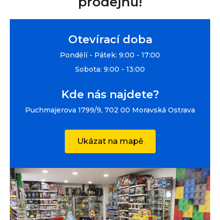
prodejnu!
Otevírací doba
Pondělí - Pátek: 9:00 - 17:00
Sobota: 9:00 - 13:00
Kde nás najdete?
Puchmajerova 1799/9, 702 00 Moravská Ostrava
Ukázat na mapě