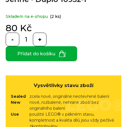
e
je
0,0
n
z
a
Custom
Skladem na e-shopu
(2 ks)
5
print
j
hvězdiček.
80 Kč
í
Měrná
t
cena:
Měna
(CZK)
?
Přidat do košíku
CZK
Přihlášení
EUR
HLEDAT
Vysvětlivky stavu zboží
Sealed
zcela nové, originálně neotevřené balení
D
New
nové, rozbalené, nehrané zboží bez
originálního balení
o
Use
použité LEGO® v pěkném stavu,
p
kompletnost a kvalita dílů jsou vždy pečlivě
o
zkontrolovány