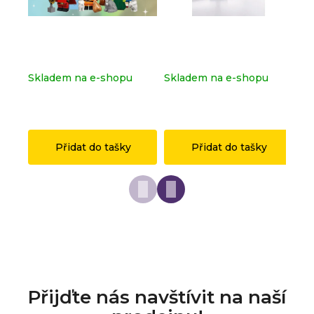
Kompletní série - Shrek
Dopravní značka
Ko
71053
OSTRAVA z originálních
sé
LEGO® dílků
Skladem na e-shopu
Skladem na e-shopu
Sk
(>2 ks)
(>2 ks)
(>
1 149 Kč
149 Kč
1 
Přidat do tašky
Přidat do tašky
Přijďte nás navštívit na naší