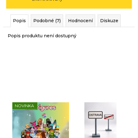
r
u
č
Popis
Podobné (7)
Hodnocení
Diskuze
u
j
Popis produktu není dostupný
e
m
e
Sady, které jsme pro vás
vybrali
NOVINKA