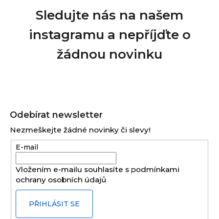
Sledujte nás na našem
instagramu a nepříjďte o
žádnou novinku
Z
á
Odebírat newsletter
p
Nezmeškejte žádné novinky či slevy!
a
E-mail
t
í
Vložením e-mailu souhlasíte s
podmínkami
ochrany osobních údajů
PŘIHLÁSIT SE