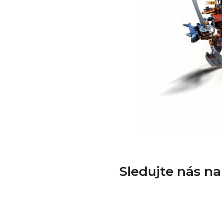
Sledujte nás n
Z