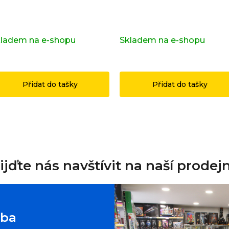
pravní značka OSTRAVA z
Kompletní série - 29. série
iginálních LEGO® dílků
71052
ladem na e-shopu
(>2 ks)
Skladem na e-shopu
(>2 k
49 Kč
1 199 Kč
Přidat do tašky
Přidat do tašky
ijďte nás navštívit na naší prodej
oba