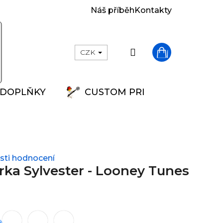
Náš příběh
Kontakty
Přihlášení
CZK
Nákupní
DOPLŇKY
CUSTOM PRINT
košík
ti hodnocení
ka Sylvester - Looney Tunes