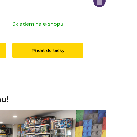
Kompletní série - 28. série -
Kompletní série - H
zvířatka 71051
Potter 2 71028
s)
Skladem na e-shopu
(>2 ks)
Skladem na e-sho
1 199 Kč
3 490 Kč
Přidat do tašky
Přidat do ta
nu!