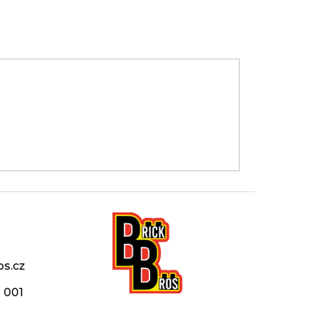
os.cz
 001