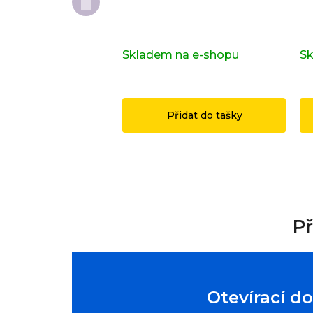
Kompletní série - Shrek
Do
71053
or
Skladem na e-shopu
(>2 ks)
Sk
1 149 Kč
1
Přidat do tašky
Př
Otevírací d