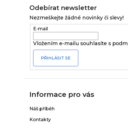
á
Odebírat newsletter
p
Nezmeškejte žádné novinky či slevy!
a
t
E-mail
í
Vložením e-mailu souhlasíte s
podmí
PŘIHLÁSIT SE
Informace pro vás
Náš příběh
Kontakty