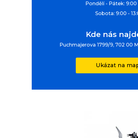
Pondělí - Pátek: 9:00 
Sobota: 9:00 - 13
Kde nás najd
Puchmajerova 1799/9, 702 00 
Ukázat na ma