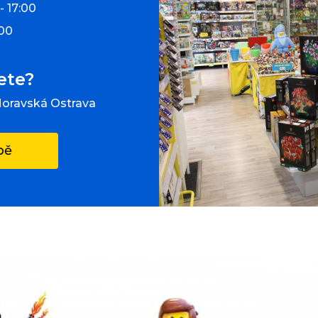
- 17:00
:00
ete?
Moravská Ostrava
pě