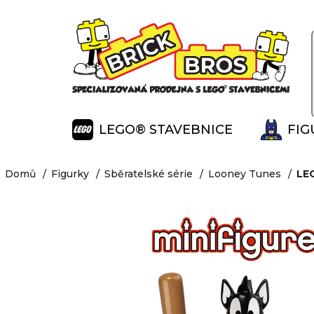
K
Přejít
na
o
Zpět
Zpět
obsah
š
do
do
í
obchodu
obchodu
k
LEGO® STAVEBNICE
FIG
Domů
Figurky
Sběratelské série
Looney Tunes
LEG