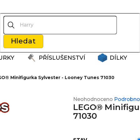
Co potřebujete najít?
Hledat
Doporučujeme
URKY
PŘÍSLUŠENSTVÍ
DÍLKY
O® Minifigurka Sylvester - Looney Tunes 71030
Průměrné
Neohodnoceno
Podrobnos
LEGO® Minifigur
hodnocení
produktu
71030
je
0,0
z