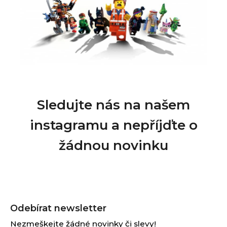
Sledujte nás na našem
instagramu a nepříjďte o
žádnou novinku
Z
á
Odebírat newsletter
p
Nezmeškejte žádné novinky či slevy!