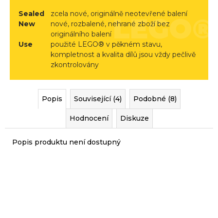
r
Sealed
zcela nové, originálně neotevřené balení
u
New
nové, rozbalené, nehrané zboží bez
č
originálního balení
u
Use
použité LEGO® v pěkném stavu,
j
kompletnost a kvalita dílů jsou vždy pečlivě
e
zkontrolovány
m
e
Popis
Související (4)
Podobné (8)
Hodnocení
Diskuze
Popis produktu není dostupný
Sady, které jsme pro vás