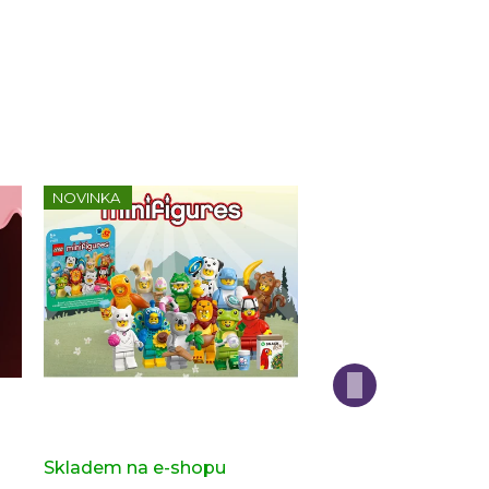
NOVINKA
Kompletní série - 28. série -
Kompletní série - H
zvířatka 71051
Potter 2 71028
s)
Skladem na e-shopu
(>2 ks)
Skladem na e-sho