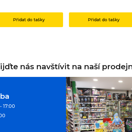
49 Kč
1 199 Kč
Přidat do tašky
Přidat do tašky
ijďte nás navštívit na naší prodej
oba
- 17:00
:00