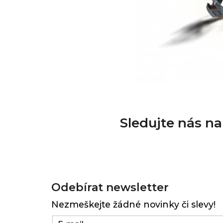
Sledujte nás n
Z
á
Odebírat newsletter
p
Nezmeškejte žádné novinky či slevy!
a