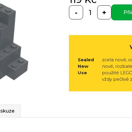
5
hvězdiček.
Měrná
Při
cena:
Sealed
zcela nové, o
New
nové, rozbale
Use
použité LEGO
vždy pečlivě 
iskuze