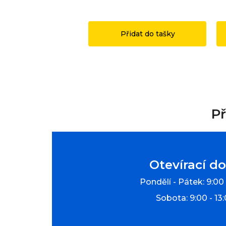
1 149 Kč
1
Přidat do tašky
Př
Otevírací d
Pondělí - Pátek: 9:00 
Sobota: 9:00 - 13