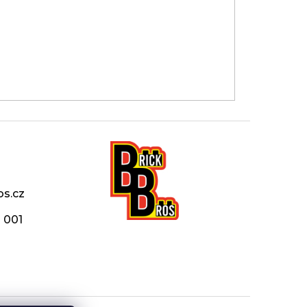
os.cz
 001