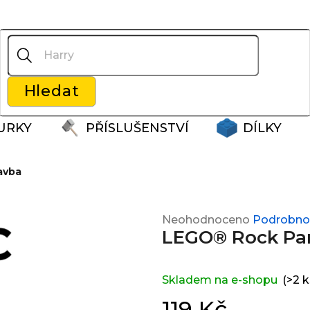
Co potřebujete najít?
Hledat
Doporučujeme
URKY
PŘÍSLUŠENSTVÍ
DÍLKY
avba
Průměrné
Neohodnoceno
Podrobnos
LEGO® Rock Pane
hodnocení
produktu
je
0,0
Skladem na e-shopu
(>2 k
z
119 Kč