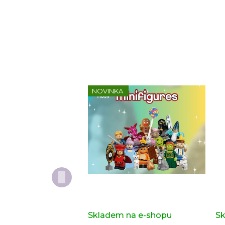
NOVINKA
Kompletní série - Shrek
Do
71053
or
Skladem na e-shopu
(>2 ks)
Sk