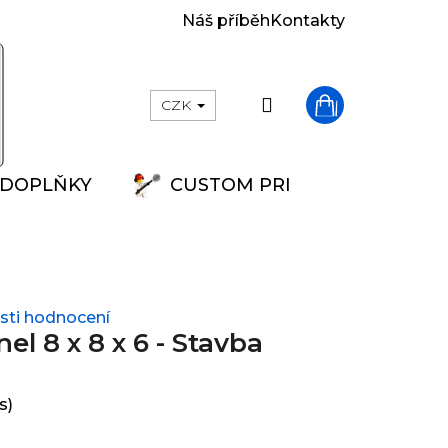
Náš příběh
Kontakty
Přihlášení
CZK
Nákupní
DOPLŇKY
CUSTOM PRINT
košík
ti hodnocení
l 8 x 8 x 6 - Stavba
s)