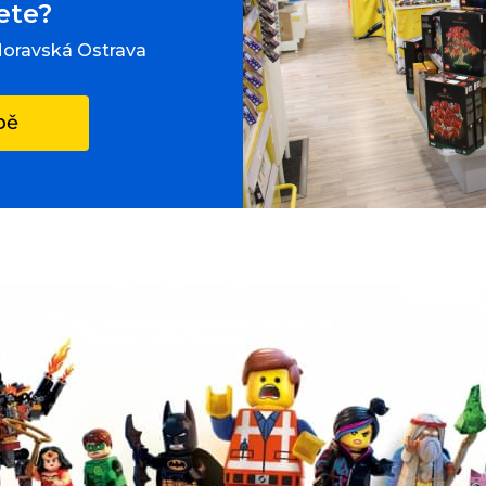
ete?
Moravská Ostrava
pě