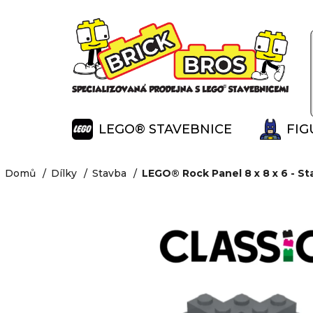
K
Přejít
na
o
Zpět
Zpět
obsah
š
do
do
í
obchodu
obchodu
k
LEGO® STAVEBNICE
FIG
Domů
Dílky
Stavba
LEGO® Rock Panel 8 x 8 x 6 - St