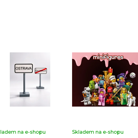
Sady, které jsme pro vás vybrali
pravní značka OSTRAVA z
Kompletní série - 29. série
iginálních LEGO® dílků
71052
ladem na e-shopu
(>2 ks)
Skladem na e-shopu
(>2 k