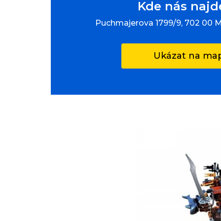
Kde nás najd
Puchmajerova 1799/9, 702 00 
Ukázat na ma