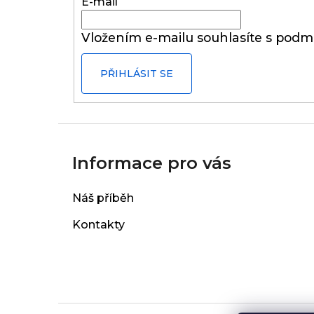
t
E-mail
í
Vložením e-mailu souhlasíte s
podmí
PŘIHLÁSIT SE
Informace pro vás
Náš příběh
Kontakty