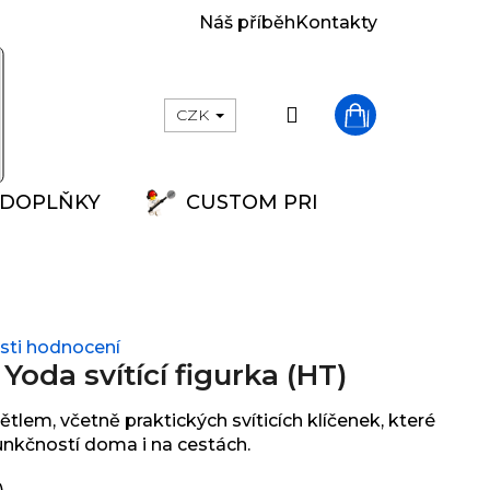
Náš příběh
Kontakty
Přihlášení
CZK
Nákupní
DOPLŇKY
CUSTOM PRINT
košík
ti hodnocení
oda svítící figurka (HT)
lem, včetně praktických svíticích klíčenek, které
unkčností doma i na cestách.