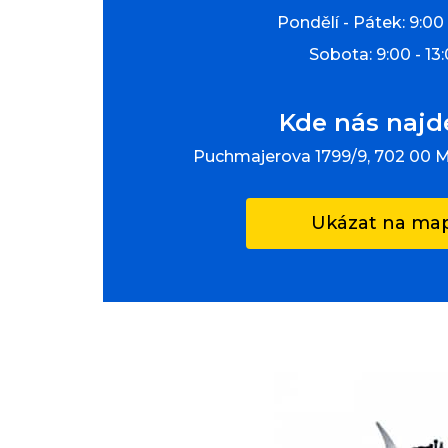
Pondělí - Pátek: 9:00 
Sobota: 9:00 - 13
Kde nás najd
Puchmajerova 1799/9, 702 00 
Ukázat na ma