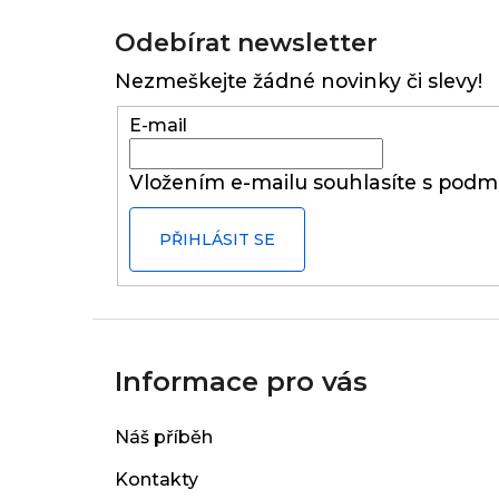
Z
á
Odebírat newsletter
p
Nezmeškejte žádné novinky či slevy!
a
t
E-mail
í
Vložením e-mailu souhlasíte s
podmí
PŘIHLÁSIT SE
Informace pro vás
Náš příběh
Kontakty