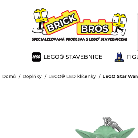
K
Přejít
na
o
Zpět
Zpět
obsah
š
do
do
í
obchodu
obchodu
k
LEGO® STAVEBNICE
FIG
Domů
Doplňky
LEGO® LED klíčenky
LEGO Star Wars 