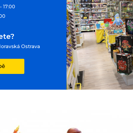
- 17:00
:00
ete?
Moravská Ostrava
pě