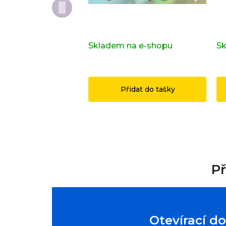
Kompletní série - Shrek
Do
71053
or
Skladem na e-shopu
(>2 ks)
Sk
1 149 Kč
1
Přidat do tašky
Př
Otevírací d