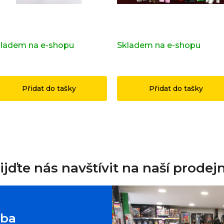
pravní značka OSTRAVA z
Kompletní série - 29. série
iginálních LEGO® dílků
71052
ladem na e-shopu
(>2 ks)
Skladem na e-shopu
(>2 k
49 Kč
1 199 Kč
Přidat do tašky
Přidat do tašky
ijďte nás navštívit na naší prodej
oba