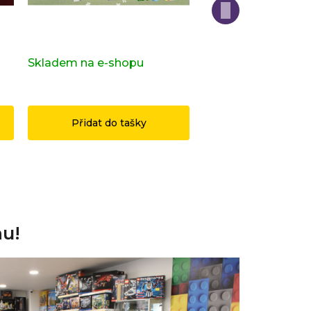
Kompletní série - 28. série -
Kompletní série - H
zvířatka 71051
Potter 2 71028
s)
Skladem na e-shopu
(>2 ks)
Skladem na e-sho
1 199 Kč
3 490 Kč
Přidat do tašky
Přidat do ta
nu!