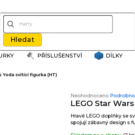
Co potřebujete najít?
Hledat
Doporučujeme
URKY
PŘÍSLUŠENSTVÍ
DÍLKY
Yoda svítící figurka (HT)
Průměrné
Neohodnoceno
Podrobnos
LEGO Star Wars Y
hodnocení
produktu
je
Hravé LEGO doplňky se svět
0,0
spojují zábavný design s f
z