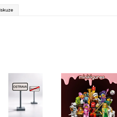
iskuze
Sady, které jsme pro vás vybrali