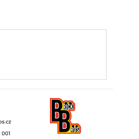
os.cz
 001