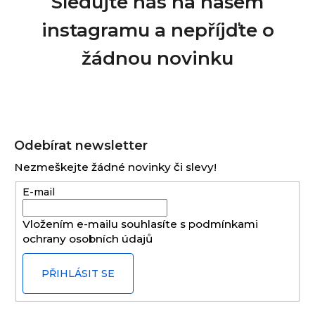
Sledujte nás na našem
instagramu a nepříjďte o
žádnou novinku
Z
á
Odebírat newsletter
p
Nezmeškejte žádné novinky či slevy!
a
E-mail
t
í
Vložením e-mailu souhlasíte s
podmínkami
ochrany osobních údajů
PŘIHLÁSIT SE