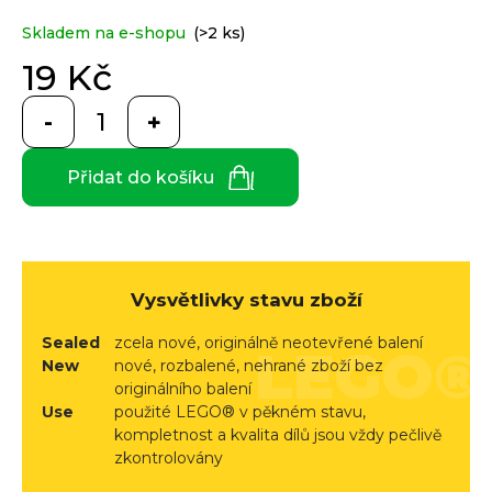
e
je
0,0
n
Skladem na e-shopu
(>2 ks)
z
a
Custom
5
19 Kč
print
j
hvězdiček.
Měrná
í
cena:
t
Měna
(CZK)
Přidat do košíku
?
CZK
Přihlášení
EUR
Vysvětlivky stavu zboží
HLEDAT
Sealed
zcela nové, originálně neotevřené balení
New
nové, rozbalené, nehrané zboží bez
originálního balení
D
Use
použité LEGO® v pěkném stavu,
o
kompletnost a kvalita dílů jsou vždy pečlivě
p
zkontrolovány
o