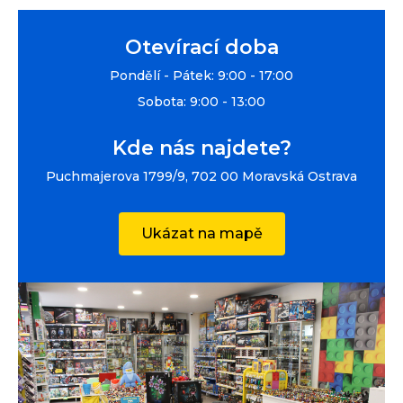
Otevírací doba
Pondělí - Pátek: 9:00 - 17:00
Sobota: 9:00 - 13:00
Kde nás najdete?
Puchmajerova 1799/9, 702 00 Moravská Ostrava
Ukázat na mapě