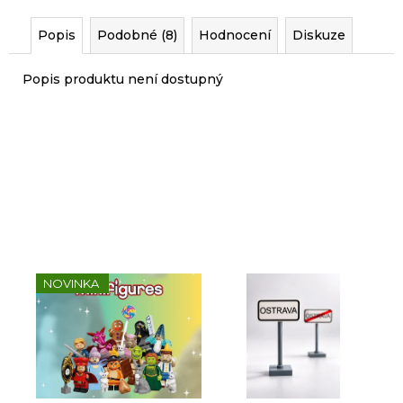
r
u
Popis
Podobné (8)
Hodnocení
Diskuze
č
u
Popis produktu není dostupný
j
e
m
e
Sady, které jsme pro vás
vybrali
NOVINKA