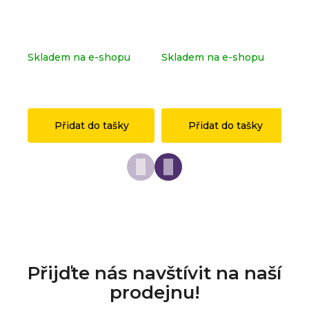
Kompletní série - Shrek
Dopravní značka
Ko
71053
OSTRAVA z originálních
sé
LEGO® dílků
Skladem na e-shopu
Skladem na e-shopu
Sk
(>2 ks)
(>2 ks)
(>
1 149 Kč
149 Kč
1 
Přidat do tašky
Přidat do tašky
Přijďte nás navštívit na naší
prodejnu!