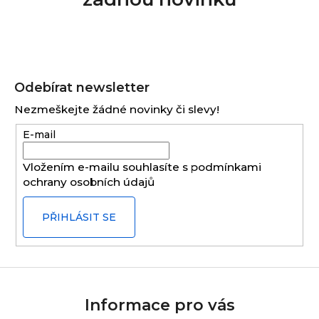
Z
á
Odebírat newsletter
p
Nezmeškejte žádné novinky či slevy!
a
E-mail
t
í
Vložením e-mailu souhlasíte s
podmínkami
ochrany osobních údajů
PŘIHLÁSIT SE
Informace pro vás