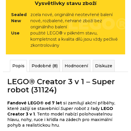
r
Vysvětlivky stavu zboží
u
Sealed
zcela nové, originálně neotevřené balení
č
New
nové, rozbalené, nehrané zboží bez
u
originálního balení
j
Use
použité LEGO® v pěkném stavu,
e
kompletnost a kvalita dílů jsou vždy pečlivě
m
zkontrolovány
e
Popis
Podobné (8)
Hodnocení
Diskuze
LEGO® Creator 3 v 1 – Super
robot (31124)
Fandové LEGO® od 7 let
si zamilují akční příběhy,
které zažijí se stavebnicí
Super robot
z řady
LEGO
Creator 3 v 1
. Tento model nabízí polohovatelnou
hlavu, nohy, ruce i křídla na zádech pro maximální
pohyb a realistickou hru.