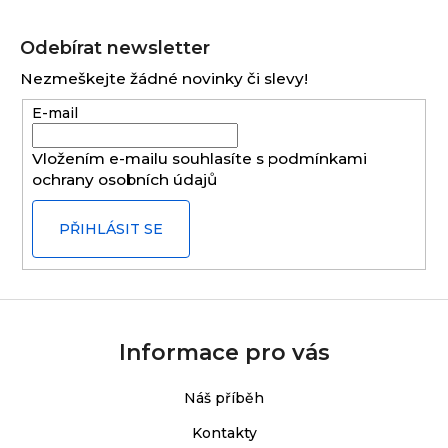
Z
á
Odebírat newsletter
p
Nezmeškejte žádné novinky či slevy!
a
E-mail
t
í
Vložením e-mailu souhlasíte s
podmínkami
ochrany osobních údajů
PŘIHLÁSIT SE
Informace pro vás
Náš příběh
Kontakty