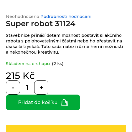
e
n
a
Průměrné
Neohodnoceno
Podrobnosti hodnocení
Custom
print
Super robot 31124
hodnocení
j
produktu
í
je
Stavebnice přináší dětem možnost postavit si akčního
0,0
t
robota s polohovatelnými částmi nebo ho přestavit na
Měna
z
draka či tryskáč. Tato sada nabízí různé herní možnosti
(CZK)
?
5
a nekonečnou kreativitu.
hvězdiček.
Skladem na e-shopu
(2 ks)
CZK
Přihlášení
215 Kč
EUR
HLEDAT
Měrná
cena:
Přidat do košíku
D
o
p
o