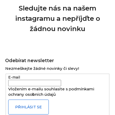
Sledujte nás na našem
instagramu a nepříjďte o
žádnou novinku
Z
á
Odebírat newsletter
p
Nezmeškejte žádné novinky či slevy!
a
E-mail
t
í
Vložením e-mailu souhlasíte s
podmínkami
ochrany osobních údajů
PŘIHLÁSIT SE