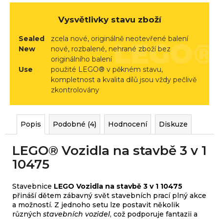
r
u
Vysvětlivky stavu zboží
č
u
Sealed
zcela nové, originálně neotevřené balení
New
nové, rozbalené, nehrané zboží bez
j
originálního balení
e
Use
použité LEGO® v pěkném stavu,
m
kompletnost a kvalita dílů jsou vždy pečlivě
e
zkontrolovány
Popis
Podobné (4)
Hodnocení
Diskuze
LEGO® Vozidla na stavbě 3 v 1
10475
Stavebnice
LEGO Vozidla na stavbě 3 v 1 10475
přináší dětem zábavný svět stavebních prací plný akce
a možností. Z jednoho setu lze postavit několik
různých
stavebních vozidel
, což podporuje fantazii a