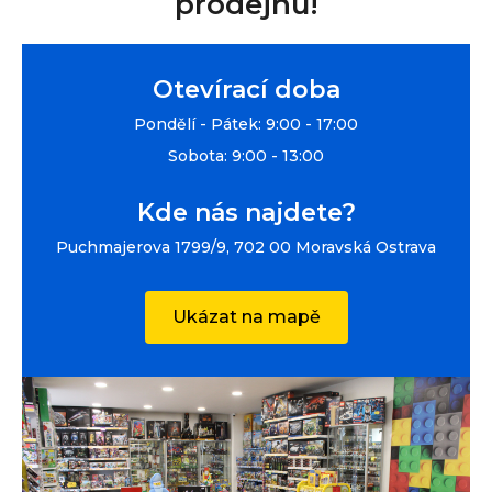
prodejnu!
Otevírací doba
Pondělí - Pátek: 9:00 - 17:00
Sobota: 9:00 - 13:00
Kde nás najdete?
Puchmajerova 1799/9, 702 00 Moravská Ostrava
Ukázat na mapě