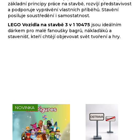
základní principy práce na stavbě, rozvíjí představivost
a podporuje vyprávění vlastních příběhů. Stavění
posiluje soustředění i samostatnost.
LEGO Vozidla na stavbě 3 v 1 10475
jsou ideálním
dárkem pro malé fanoušky bagrů, náklaďáků a
stavenišť, kteří chtějí objevovat svět tvoření a hry.
Sady, které jsme pro vás
vybrali
NOVINKA