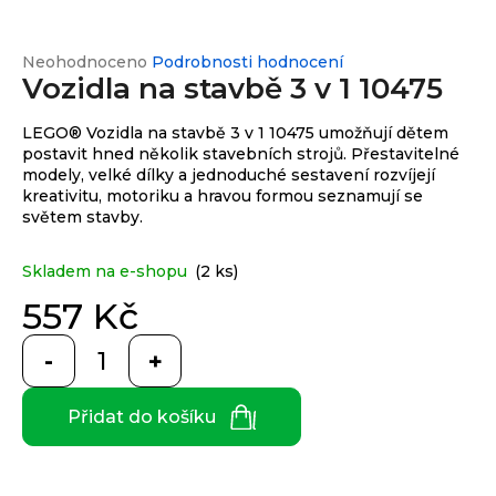
e
n
a
Průměrné
Neohodnoceno
Podrobnosti hodnocení
Custom
print
Vozidla na stavbě 3 v 1 10475
hodnocení
j
produktu
í
je
LEGO® Vozidla na stavbě 3 v 1 10475 umožňují dětem
0,0
t
postavit hned několik stavebních strojů. Přestavitelné
Měna
z
modely, velké dílky a jednoduché sestavení rozvíjejí
(CZK)
?
5
kreativitu, motoriku a hravou formou seznamují se
hvězdiček.
světem stavby.
CZK
Přihlášení
Skladem na e-shopu
(2 ks)
EUR
HLEDAT
557 Kč
Měrná
cena:
D
Přidat do košíku
o
p
o