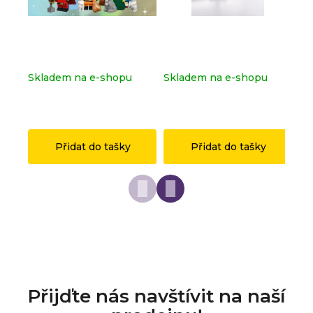
Kompletní série - Shrek
Dopravní značka
Ko
71053
OSTRAVA z originálních
sé
LEGO® dílků
Skladem na e-shopu
Skladem na e-shopu
Sk
(>2 ks)
(>2 ks)
(>
1 149 Kč
149 Kč
1 
Přidat do tašky
Přidat do tašky
Přijďte nás navštívit na naší