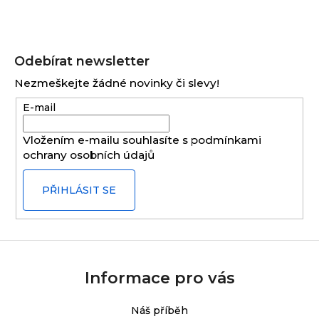
Z
á
Odebírat newsletter
p
Nezmeškejte žádné novinky či slevy!
a
E-mail
t
í
Vložením e-mailu souhlasíte s
podmínkami
ochrany osobních údajů
PŘIHLÁSIT SE
Informace pro vás
Náš příběh