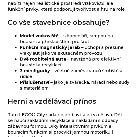
nabízí nejen realistické prostředí vrakoviště, ale i
funkční prvky, které podporují tvořivost a hru na role.
Co vše stavebnice obsahuje?
Model vrakoviště
– s kanceláří, rampou na
bourání a překladištěm pro šrot
Funkční magnetický jeřáb
– uchopí a přesune
vraky aut jako ve skutečném provozu
Dvě rozbitelná auta
– navržená pro efektivní
bourání a recyklaci
3 minifigurky
– včetně zaměstnanců šrotiště a
řidiče
Příslušenství
– jako je svářečka, nářadí nebo sudy
s materiálem
Herní a vzdělávací přínos
Tato LEGO® City sada nejen baví, ale i vzdělává. Děti
se naučí základům recyklace a nakládání s odpady
zábavnou formou. Díky interaktivním prvkům a
bouracím funkcím si procvičí jemnou motoriku i