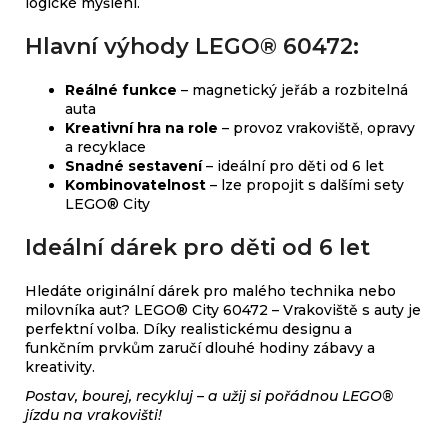
logické myšlení.
Hlavní výhody LEGO® 60472:
Reálné funkce
– magnetický jeřáb a rozbitelná
auta
Kreativní hra na role
– provoz vrakoviště, opravy
a recyklace
Snadné sestavení
– ideální pro děti od 6 let
Kombinovatelnost
– lze propojit s dalšími sety
LEGO® City
Ideální dárek pro děti od 6 let
Hledáte originální dárek pro malého technika nebo
milovníka aut? LEGO® City 60472 – Vrakoviště s auty je
perfektní volba. Díky realistickému designu a
funkčním prvkům zaručí dlouhé hodiny zábavy a
kreativity.
Postav, bourej, recykluj – a užij si pořádnou LEGO®
jízdu na vrakovišti!