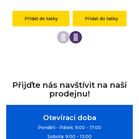
1 149 Kč
149 Kč
1 
Přidat do tašky
Přidat do tašky
Přijďte nás navštívit na naší
prodejnu!
Otevírací doba
Pondělí - Pátek: 9:00 - 17:00
Sobota: 9:00 - 13:00