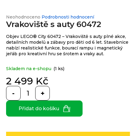
e
n
a
Průměrné
Neohodnoceno
Podrobnosti hodnocení
Custom
print
Vrakoviště s auty 60472
hodnocení
j
produktu
í
je
Objev LEGO® City 60472 – Vrakoviště s auty plné akce,
0,0
t
detailních modelů a zábavy pro děti od 6 let. Stavebnice
Měna
z
nabízí realistické funkce, bourací rampu i magnetický
(CZK)
?
5
jeřáb pro kreativní hru se šrotem a vraky aut.
hvězdiček.
CZK
Přihlášení
Skladem na e-shopu
(1 ks)
EUR
2 499 Kč
HLEDAT
Měrná
cena:
Přidat do košíku
D
o
p
o