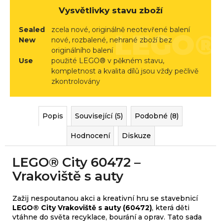
r
Vysvětlivky stavu zboží
u
č
Sealed
zcela nové, originálně neotevřené balení
u
New
nové, rozbalené, nehrané zboží bez
originálního balení
j
Use
použité LEGO® v pěkném stavu,
e
kompletnost a kvalita dílů jsou vždy pečlivě
m
zkontrolovány
e
Popis
Související (5)
Podobné (8)
Hodnocení
Diskuze
LEGO® City 60472 –
Vrakoviště s auty
Zažij nespoutanou akci a kreativní hru se stavebnicí
LEGO® City Vrakoviště s auty (60472)
, která děti
vtáhne do světa recyklace, bourání a oprav. Tato sada