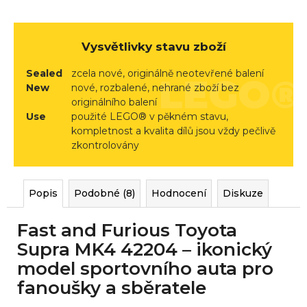
r
u
č
Vysvětlivky stavu zboží
u
j
Sealed
zcela nové, originálně neotevřené balení
e
New
nové, rozbalené, nehrané zboží bez
originálního balení
m
Use
použité LEGO® v pěkném stavu,
e
kompletnost a kvalita dílů jsou vždy pečlivě
zkontrolovány
Popis
Podobné (8)
Hodnocení
Diskuze
Fast and Furious Toyota
Supra MK4 42204 – ikonický
model sportovního auta pro
fanoušky a sběratele