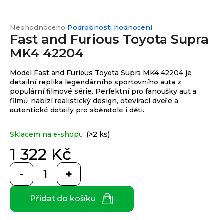
e
n
a
Průměrné
Neohodnoceno
Podrobnosti hodnocení
Custom
print
Fast and Furious Toyota Supra
hodnocení
j
produktu
MK4 42204
í
je
0,0
t
Měna
Model Fast and Furious Toyota Supra MK4 42204 je
z
(CZK)
?
detailní replika legendárního sportovního auta z
5
populární filmové série. Perfektní pro fanoušky aut a
hvězdiček.
filmů, nabízí realistický design, otevírací dveře a
CZK
Přihlášení
autentické detaily pro sběratele i děti.
EUR
HLEDAT
Skladem na e-shopu
(>2 ks)
1 322 Kč
Měrná
cena:
D
o
Přidat do košíku
p
o