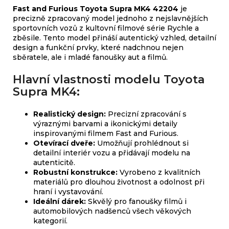
Fast and Furious Toyota Supra MK4 42204
je
precizně zpracovaný model jednoho z nejslavnějších
sportovních vozů z kultovní filmové série Rychle a
zběsile. Tento model přináší autentický vzhled, detailní
design a funkční prvky, které nadchnou nejen
sběratele, ale i mladé fanoušky aut a filmů.
Hlavní vlastnosti modelu Toyota
Supra MK4:
Realistický design:
Precizní zpracování s
výraznými barvami a ikonickými detaily
inspirovanými filmem Fast and Furious.
Otevírací dveře:
Umožňují prohlédnout si
detailní interiér vozu a přidávají modelu na
autenticitě.
Robustní konstrukce:
Vyrobeno z kvalitních
materiálů pro dlouhou životnost a odolnost při
hraní i vystavování.
Ideální dárek:
Skvělý pro fanoušky filmů i
automobilových nadšenců všech věkových
kategorií.