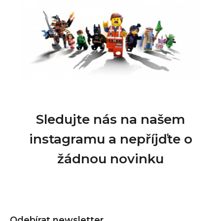
Sledujte nás na našem
instagramu a nepříjďte o
žádnou novinku
Z
á
Odebírat newsletter