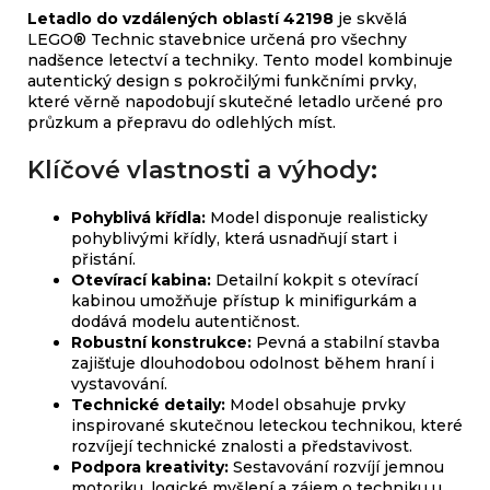
Letadlo do vzdálených oblastí 42198
je skvělá
LEGO® Technic stavebnice určená pro všechny
nadšence letectví a techniky. Tento model kombinuje
autentický design s pokročilými funkčními prvky,
které věrně napodobují skutečné letadlo určené pro
průzkum a přepravu do odlehlých míst.
Klíčové vlastnosti a výhody:
Pohyblivá křídla:
Model disponuje realisticky
pohyblivými křídly, která usnadňují start i
přistání.
Otevírací kabina:
Detailní kokpit s otevírací
kabinou umožňuje přístup k minifigurkám a
dodává modelu autentičnost.
Robustní konstrukce:
Pevná a stabilní stavba
zajišťuje dlouhodobou odolnost během hraní i
vystavování.
Technické detaily:
Model obsahuje prvky
inspirované skutečnou leteckou technikou, které
rozvíjejí technické znalosti a představivost.
Podpora kreativity:
Sestavování rozvíjí jemnou
motoriku, logické myšlení a zájem o techniku u