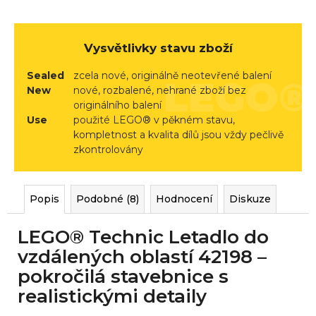
r
u
č
Vysvětlivky stavu zboží
u
j
Sealed
zcela nové, originálně neotevřené balení
e
New
nové, rozbalené, nehrané zboží bez
originálního balení
m
Use
použité LEGO® v pěkném stavu,
e
kompletnost a kvalita dílů jsou vždy pečlivě
zkontrolovány
Popis
Podobné (8)
Hodnocení
Diskuze
LEGO® Technic Letadlo do
vzdálených oblastí 42198 –
pokročilá stavebnice s
realistickými detaily