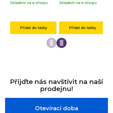
Skladem na e-shopu
Skladem na e-shopu
Sk
(>2 ks)
(>2 ks)
(>
1 149 Kč
149 Kč
1 
Přidat do tašky
Přidat do tašky
Přijďte nás navštívit na naší
prodejnu!
Otevírací doba