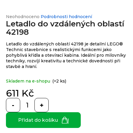
e
n
a
Průměrné
Neohodnoceno
Podrobnosti hodnocení
Custom
print
Letadlo do vzdálených oblastí
hodnocení
j
produktu
42198
í
je
0,0
t
Měna
Letadlo do vzdálených oblastí 42198 je detailní LEGO®
z
(CZK)
?
Technic stavebnice s realistickými funkcemi jako
5
pohyblivá křídla a otevírací kabina. Ideální pro milovníky
hvězdiček.
techniky, rozvíjí kreativitu a technické dovednosti při
CZK
Přihlášení
stavbě a hraní.
EUR
HLEDAT
Skladem na e-shopu
(>2 ks)
611 Kč
Měrná
cena:
D
o
Přidat do košíku
p
o