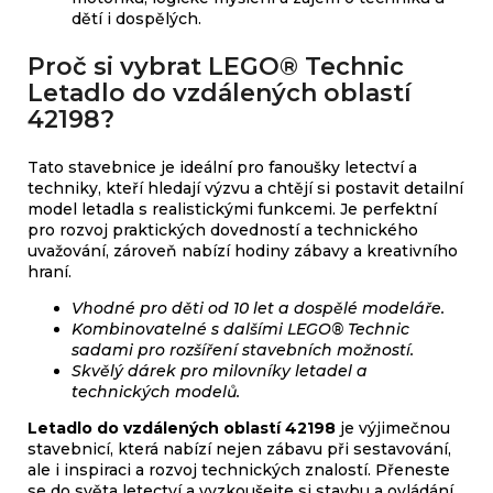
dětí i dospělých.
Proč si vybrat LEGO® Technic
Letadlo do vzdálených oblastí
42198?
Tato stavebnice je ideální pro fanoušky letectví a
techniky, kteří hledají výzvu a chtějí si postavit detailní
model letadla s realistickými funkcemi. Je perfektní
pro rozvoj praktických dovedností a technického
uvažování, zároveň nabízí hodiny zábavy a kreativního
hraní.
Vhodné pro děti od 10 let a dospělé modeláře.
Kombinovatelné s dalšími LEGO® Technic
sadami pro rozšíření stavebních možností.
Skvělý dárek pro milovníky letadel a
technických modelů.
Letadlo do vzdálených oblastí 42198
je výjimečnou
stavebnicí, která nabízí nejen zábavu při sestavování,
ale i inspiraci a rozvoj technických znalostí. Přeneste
se do světa letectví a vyzkoušejte si stavbu a ovládání