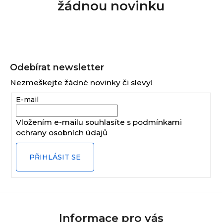
žádnou novinku
Z
á
Odebírat newsletter
p
Nezmeškejte žádné novinky či slevy!
a
E-mail
t
í
Vložením e-mailu souhlasíte s
podmínkami
ochrany osobních údajů
PŘIHLÁSIT SE
Informace pro vás