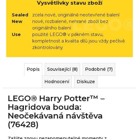
r
Vysvětlivky stavu zboží
u
Sealed
zcela nové, originálně neotevřené balení
č
New
nové, rozbalené, nehrané zboží bez
u
originálního balení
j
Use
použité LEGO® v pěkném stavu,
e
kompletnost a kvalita dílů jsou vždy pečlivě
m
zkontrolovány
e
Popis
Související (8)
Podobné (7)
Hodnocení
Diskuze
LEGO® Harry Potter™ –
Hagridova bouda:
Neočekávaná návštěva
(76428)
Zažijte znovu nezapomenutelné momenty z