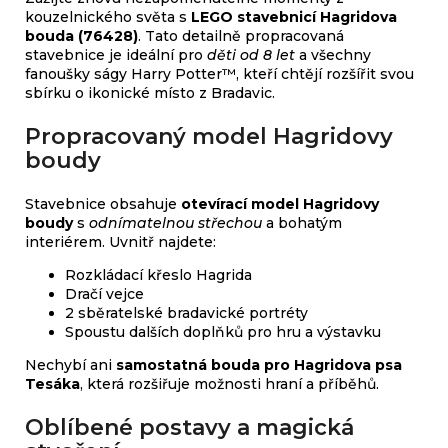
kouzelnického světa s
LEGO stavebnicí Hagridova
bouda (76428)
. Tato detailně propracovaná
stavebnice je ideální pro
děti od 8 let
a všechny
fanoušky ságy Harry Potter™, kteří chtějí rozšířit svou
sbírku o ikonické místo z Bradavic.
Propracovaný model Hagridovy
boudy
Stavebnice obsahuje
otevírací model Hagridovy
boudy
s
odnímatelnou střechou
a bohatým
interiérem. Uvnitř najdete:
Rozkládací křeslo Hagrida
Dračí vejce
2 sběratelské bradavické portréty
Spoustu dalších doplňků pro hru a výstavku
Nechybí ani
samostatná bouda pro Hagridova psa
Tesáka
, která rozšiřuje možnosti hraní a příběhů.
Oblíbené postavy a magická