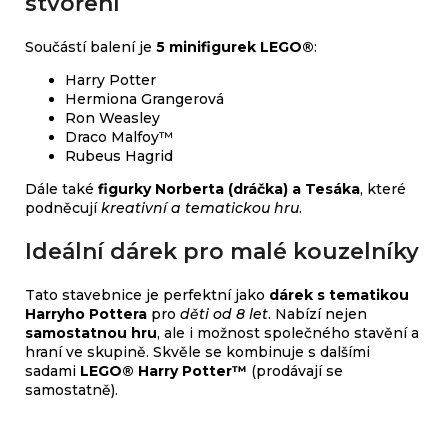
stvoření
Součástí balení je
5 minifigurek LEGO®
:
Harry Potter
Hermiona Grangerová
Ron Weasley
Draco Malfoy™
Rubeus Hagrid
Dále také
figurky Norberta (dráčka) a Tesáka
, které
podněcují
kreativní a tematickou hru
.
Ideální dárek pro malé kouzelníky
Tato stavebnice je perfektní jako
dárek s tematikou
Harryho Pottera
pro
děti od 8 let
. Nabízí nejen
samostatnou hru
, ale i možnost společného stavění a
hraní ve skupině. Skvěle se kombinuje s dalšími
sadami
LEGO® Harry Potter™
(prodávají se
samostatně).