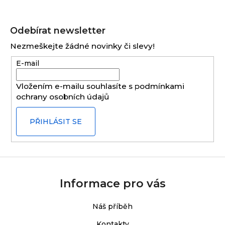
Z
á
Odebírat newsletter
p
Nezmeškejte žádné novinky či slevy!
a
E-mail
t
í
Vložením e-mailu souhlasíte s
podmínkami
ochrany osobních údajů
PŘIHLÁSIT SE
Informace pro vás
Náš příběh
Kontakty