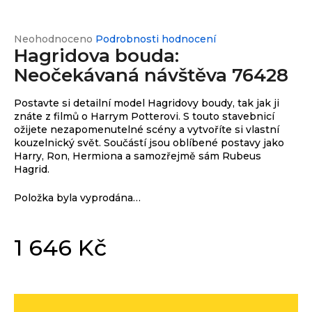
e
n
a
Průměrné
Neohodnoceno
Podrobnosti hodnocení
Custom
print
Hagridova bouda:
hodnocení
j
produktu
Neočekávaná návštěva 76428
í
je
0,0
t
Měna
Postavte si detailní model Hagridovy boudy, tak jak ji
z
(CZK)
?
znáte z filmů o Harrym Potterovi. S touto stavebnicí
5
ožijete nezapomenutelné scény a vytvoříte si vlastní
hvězdiček.
kouzelnický svět. Součástí jsou oblíbené postavy jako
CZK
Přihlášení
Harry, Ron, Hermiona a samozřejmě sám Rubeus
Hagrid.
EUR
HLEDAT
Položka byla vyprodána…
1 646 Kč
D
Měrná
o
cena:
p
o