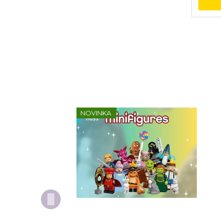
NOVINKA
Kompletní série - Shrek 71053
Dop
ori