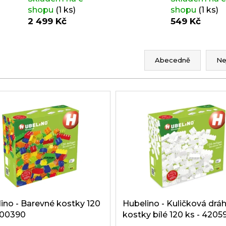
shopu
(1 ks)
shopu
(1 ks)
2 499 Kč
549 Kč
Ř
a
Abecedně
Ne
z
e
n
í
p
r
o
d
u
k
ino - Barevné kostky 120
Hubelino - Kuličková dráh
400390
kostky bílé 120 ks - 4205
t