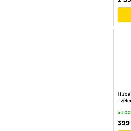
Hubel
- zel
Skla
399