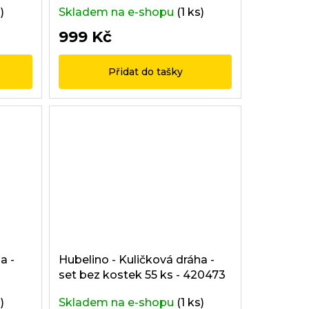
)
Skladem na e-shopu
(1 ks)
999 Kč
Přidat do tašky
a -
Hubelino - Kuličková dráha -
set bez kostek 55 ks - 420473
)
Skladem na e-shopu
(1 ks)