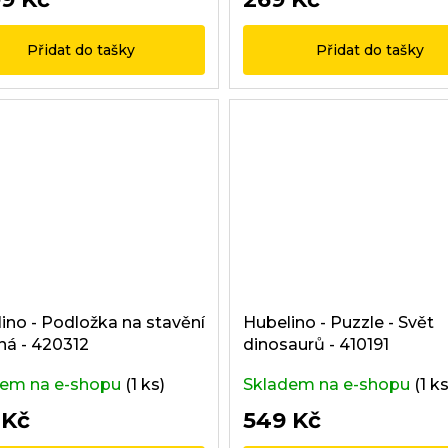
Přidat do tašky
Přidat do tašky
ino - Podložka na stavění
Hubelino - Puzzle - Svět
ená - 420312
dinosaurů - 410191
dem na e-shopu
(1 ks)
Skladem na e-shopu
(1 ks
 Kč
549 Kč