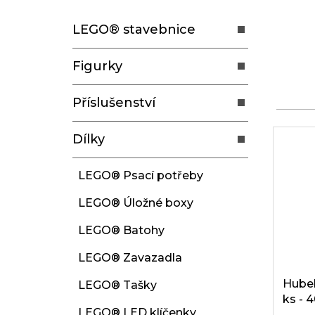
t
LEGO® stavebnice
r
a
Figurky
n
n
Příslušenství
í
p
V
Dílky
a
ý
n
p
LEGO® Psací potřeby
e
i
LEGO® Úložné boxy
l
s
p
LEGO® Batohy
r
LEGO® Zavazadla
o
Hubel
LEGO® Tašky
d
ks - 
u
LEGO® LED klíčenky