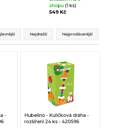
shopu
(1 ks)
549 Kč
jlevnější
Nejdražší
Nejprodávanější
a -
Hubelino - Kuličková dráha -
96
rozšíření 24 ks - 420596