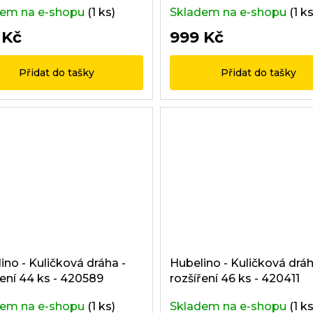
ů
dem na e-shopu
(1 ks)
Skladem na e-shopu
(1 ks
 Kč
999 Kč
Přidat do tašky
Přidat do tašky
ino - Kuličková dráha -
Hubelino - Kuličková dráh
ření 44 ks - 420589
rozšíření 46 ks - 420411
dem na e-shopu
(1 ks)
Skladem na e-shopu
(1 ks