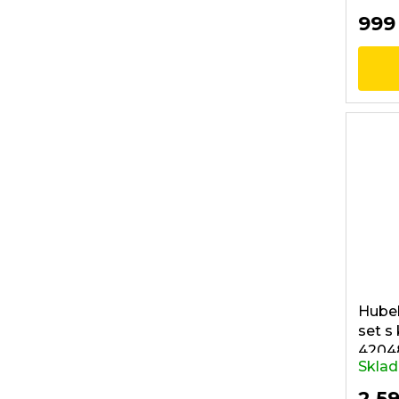
999
Hubel
set s
4204
Skla
2 5