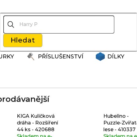
Co potřebujete najít?
Hledat
Doporučujeme
URKY
PŘÍSLUŠENSTVÍ
DÍLKY
prodávanější
KIGA Kuličková
Hubelino -
dráha - Rozšíření
Puzzle-Zvířat
44 ks - 420688
lese - 410337
Skladem na e-
Skladem na e