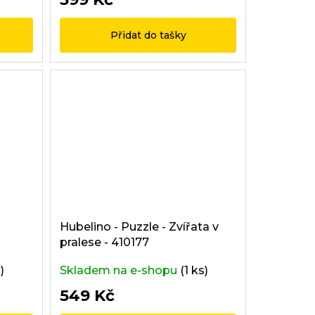
Přidat do tašky
Hubelino - Puzzle - Zvířata v
pralese - 410177
)
Skladem na e-shopu
(1 ks)
549 Kč