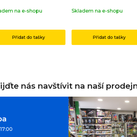
p
adem na e-shopu
(>2 ks)
Skladem na e-shopu
(>2 k
i
9 Kč
1 199 Kč
s
u
Přidat do tašky
Přidat do tašky
ijďte nás navštívit na naší prodej
ba
 17:00