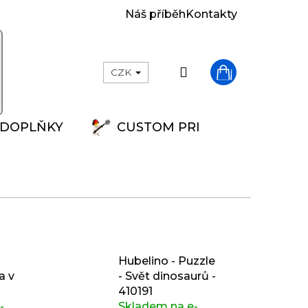
Náš příběh
Kontakty
Přihlášení
CZK
Nákupní
DOPLŇKY
CUSTOM PRINT
košík
Hubelino - Puzzle
a v
- Svět dinosaurů -
410191
-
Skladem na e-