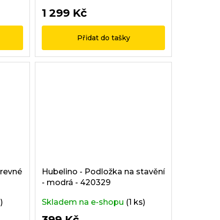
1 299 Kč
Přidat do tašky
arevné
Hubelino - Podložka na stavění
- modrá - 420329
)
Skladem na e-shopu
(1 ks)
399 Kč