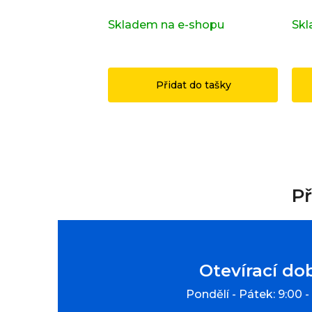
Skladem na e-shopu
(>2 ks)
Skl
1 149 Kč
14
Přidat do tašky
Př
Otevírací do
Pondělí - Pátek: 9:00 -