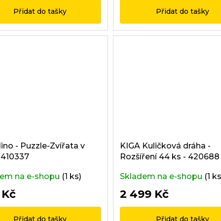
Přidat do tašky
Přidat do tašky
ino - Puzzle-Zvířata v
KIGA Kuličková dráha -
- 410337
Rozšíření 44 ks - 420688
dem na e-shopu
(1 ks)
Skladem na e-shopu
(1 ks
 Kč
2 499 Kč
Přidat do tašky
Přidat do tašky