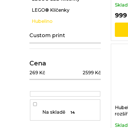
k
Skla
LEGO® Klíčenky
t
999
ů
Hubelino
Custom print
Cena
269
Kč
2599
Kč
Hubel
Na skladě
14
rozší
Skla