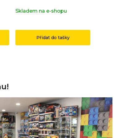
s)
Skladem na e-shopu
(>2 ks)
Skladem na e-s
1 199 Kč
3 490 Kč
Přidat do tašky
Přidat do
nu!