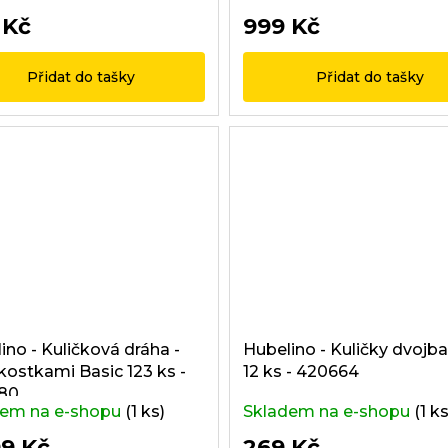
 Kč
999 Kč
Přidat do tašky
Přidat do tašky
ino - Kuličková dráha -
Hubelino - Kuličky dvojb
 kostkami Basic 123 ks -
12 ks - 420664
80
dem na e-shopu
(1 ks)
Skladem na e-shopu
(1 ks
99 Kč
269 Kč