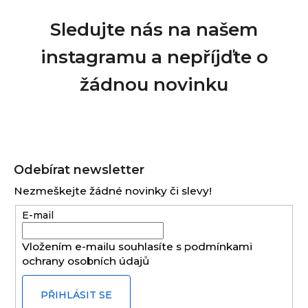
Sledujte nás na našem
instagramu a nepříjďte o
žádnou novinku
Z
á
Odebírat newsletter
p
Nezmeškejte žádné novinky či slevy!
a
E-mail
t
í
Vložením e-mailu souhlasíte s
podmínkami
ochrany osobních údajů
PŘIHLÁSIT SE