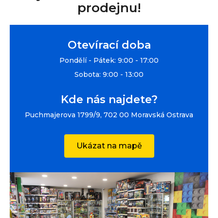
prodejnu!
Otevírací doba
Pondělí - Pátek: 9:00 - 17:00
Sobota: 9:00 - 13:00
Kde nás najdete?
Puchmajerova 1799/9, 702 00 Moravská Ostrava
Ukázat na mapě