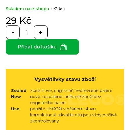
e
je
0,0
n
Skladem na e-shopu
(>2 ks)
z
a
Custom
5
29 Kč
print
j
hvězdiček.
Měrná
í
cena:
t
Měna
(CZK)
Přidat do košíku
?
CZK
Přihlášení
EUR
Vysvětlivky stavu zboží
HLEDAT
Sealed
zcela nové, originálně neotevřené balení
New
nové, rozbalené, nehrané zboží bez
originálního balení
D
Use
použité LEGO® v pěkném stavu,
o
kompletnost a kvalita dílů jsou vždy pečlivě
p
zkontrolovány
o