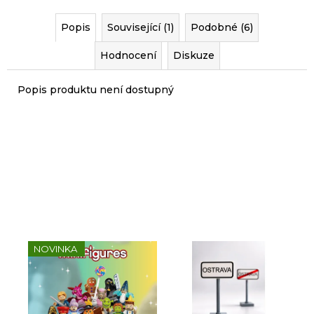
r
u
Popis
Související (1)
Podobné (6)
č
u
Hodnocení
Diskuze
j
e
Popis produktu není dostupný
m
e
Sady, které jsme pro vás
vybrali
NOVINKA