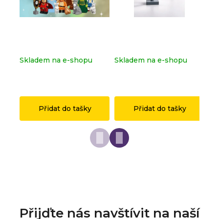
Kompletní série - Shrek
Dopravní značka
Ko
71053
OSTRAVA z originálních
sé
LEGO® dílků
Skladem na e-shopu
Skladem na e-shopu
Sk
(>2 ks)
(>2 ks)
(>
1 149 Kč
149 Kč
1 
Přidat do tašky
Přidat do tašky
Přijďte nás navštívit na naší