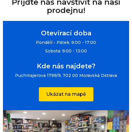
Přijďte nás navštívit na naší
prodejnu!
Otevírací doba
Pondělí - Pátek: 9:00 - 17:00
Sobota: 9:00 - 13:00
Kde nás najdete?
Puchmajerova 1799/9, 702 00 Moravská Ostrava
Ukázat na mapě