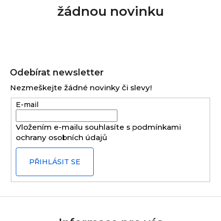
žádnou novinku
Z
á
Odebírat newsletter
p
Nezmeškejte žádné novinky či slevy!
a
E-mail
t
í
Vložením e-mailu souhlasíte s
podmínkami
ochrany osobních údajů
PŘIHLÁSIT SE