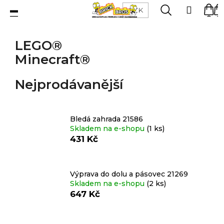
K
Přejít
Menu
Hledat
Ná
Přihlá
CZK
na
o
obsah
Zpět
Zpět
ko
š
LEGO®
í
C
Minecraft®
k
LEGO®
o
stavebnice
P
p
Nejprodávanější
o
o
s
Figurky
t
Bledá zahrada 21586
t
ř
Skladem na e-shopu
(1 ks)
r
e
431 Kč
a
Příslušenství
b
n
u
Výprava do dolu a pásovec 21269
n
j
Skladem na e-shopu
(2 ks)
Dílky
í
e
647 Kč
p
t
Doplňky
a