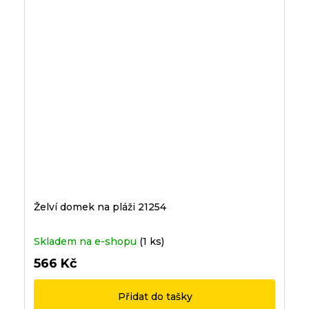
Želví domek na pláži 21254
Skladem na e-shopu
(1 ks)
566 Kč
Přidat do tašky