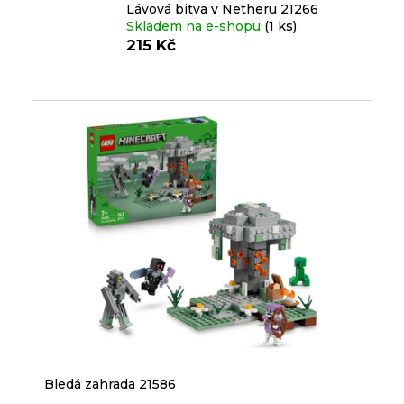
e
Lávová bitva v Netheru 21266
n
n
Skladem na e-shopu
(1 ks)
e
215 Kč
a
Custom
print
l
j
í
V
t
ý
Měna
(CZK)
?
p
i
CZK
Přihlášení
s
p
EUR
HLEDAT
r
o
d
D
u
o
k
p
t
Bledá zahrada 21586
o