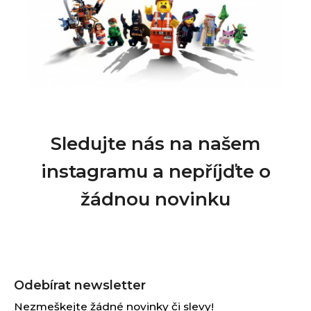
Sledujte nás na našem
instagramu a nepříjďte o
žádnou novinku
Z
á
Odebírat newsletter
p
Nezmeškejte žádné novinky či slevy!