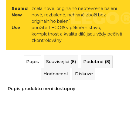
r
Sealed
zcela nové, originálně neotevřené balení
u
New
nové, rozbalené, nehrané zboží bez
č
originálního balení
u
Use
použité LEGO® v pěkném stavu,
j
kompletnost a kvalita dílů jsou vždy pečlivě
e
zkontrolovány
m
e
Popis
Související (8)
Podobné (8)
Hodnocení
Diskuze
Popis produktu není dostupný
Sady, které jsme pro vás