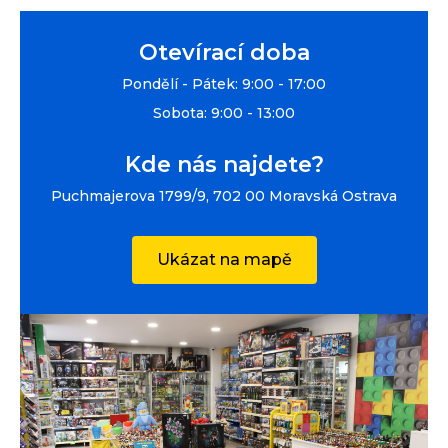
Otevírací doba
Pondělí - Pátek: 9:00 - 17:00
Sobota: 9:00 - 13:00
Kde nás najdete?
Puchmajerova 1799/9, 702 00 Moravská Ostrava
Ukázat na mapě