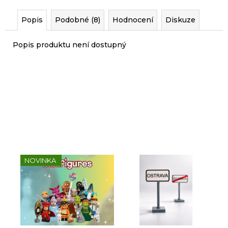
r
u
Popis
Podobné (8)
Hodnocení
Diskuze
č
u
Popis produktu není dostupný
j
e
m
e
Sady, které jsme pro vás
vybrali
NOVINKA