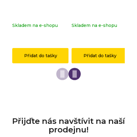
Kompletní série - Shrek
Dopravní značka
Ko
71053
OSTRAVA z originálních
sé
LEGO® dílků
Skladem na e-shopu
Skladem na e-shopu
Sk
(>2 ks)
(>2 ks)
(>
1 149 Kč
149 Kč
1 
Přidat do tašky
Přidat do tašky
Přijďte nás navštívit na naší
prodejnu!