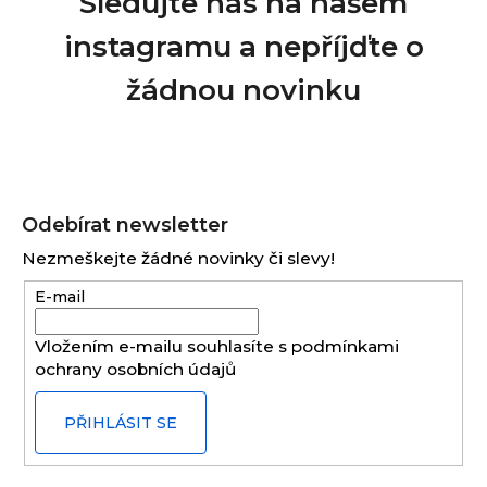
Sledujte nás na našem
instagramu a nepříjďte o
žádnou novinku
Z
á
Odebírat newsletter
p
Nezmeškejte žádné novinky či slevy!
a
E-mail
t
í
Vložením e-mailu souhlasíte s
podmínkami
ochrany osobních údajů
PŘIHLÁSIT SE