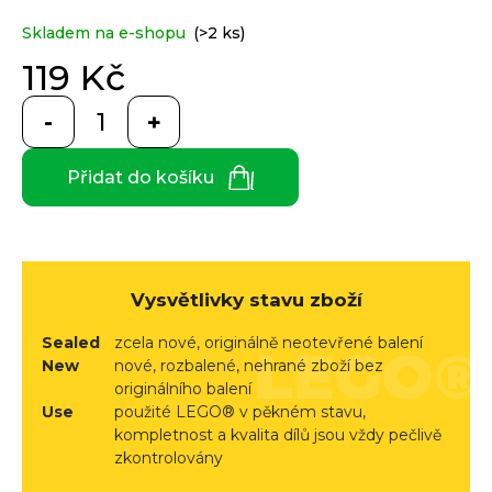
e
je
0,0
n
Skladem na e-shopu
(>2 ks)
z
a
Custom
5
119 Kč
print
j
hvězdiček.
Měrná
í
cena:
t
Měna
(CZK)
Přidat do košíku
?
CZK
Přihlášení
EUR
Vysvětlivky stavu zboží
HLEDAT
Sealed
zcela nové, originálně neotevřené balení
New
nové, rozbalené, nehrané zboží bez
originálního balení
D
Use
použité LEGO® v pěkném stavu,
o
kompletnost a kvalita dílů jsou vždy pečlivě
p
zkontrolovány
o