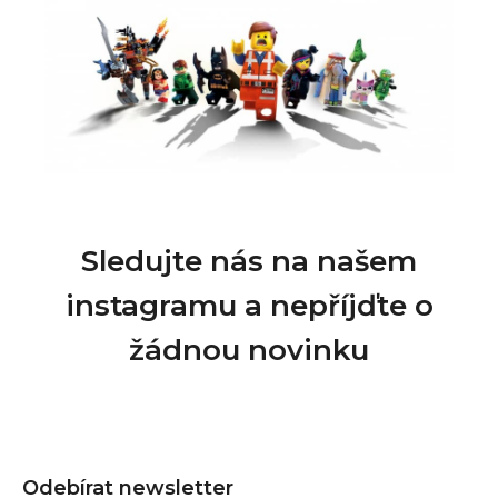
Sledujte nás na našem
instagramu a nepříjďte o
žádnou novinku
Z
á
Odebírat newsletter