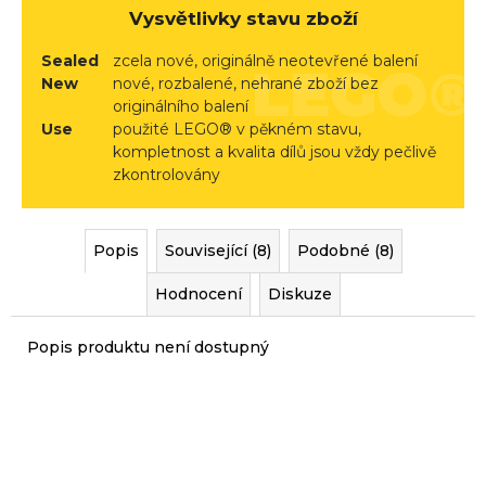
r
Vysvětlivky stavu zboží
u
č
Sealed
zcela nové, originálně neotevřené balení
New
nové, rozbalené, nehrané zboží bez
u
originálního balení
j
Use
použité LEGO® v pěkném stavu,
e
kompletnost a kvalita dílů jsou vždy pečlivě
m
zkontrolovány
e
Popis
Související (8)
Podobné (8)
Hodnocení
Diskuze
Popis produktu není dostupný