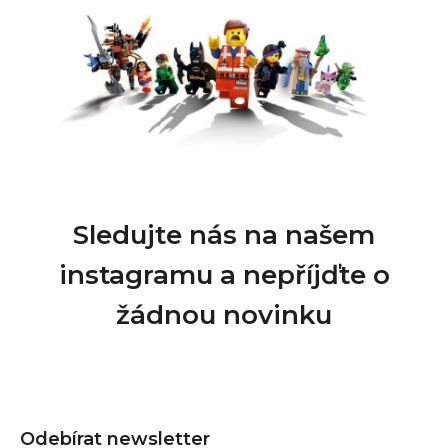
Sledujte nás na našem
instagramu a nepříjďte o
žádnou novinku
Z
á
Odebírat newsletter