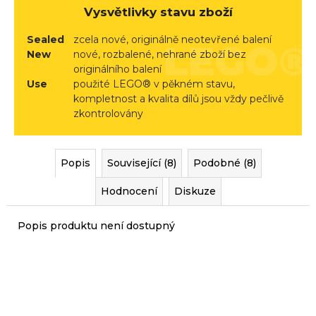
r
Vysvětlivky stavu zboží
u
č
Sealed
zcela nové, originálně neotevřené balení
New
nové, rozbalené, nehrané zboží bez
u
originálního balení
j
Use
použité LEGO® v pěkném stavu,
e
kompletnost a kvalita dílů jsou vždy pečlivě
m
zkontrolovány
e
Popis
Související (8)
Podobné (8)
Hodnocení
Diskuze
Popis produktu není dostupný