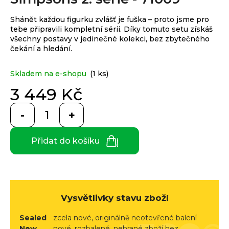
e
je
0,0
n
Shánět každou figurku zvlášť je fuška – proto jsme pro
z
a
Custom
tebe připravili kompletní sérii. Díky tomuto setu získáš
5
print
všechny postavy v jedinečné kolekci, bez zbytečného
j
hvězdiček.
čekání a hledání.
í
t
Skladem na e-shopu
(1 ks)
Měna
(CZK)
?
3 449 Kč
Měrná
CZK
Přihlášení
cena:
EUR
HLEDAT
Přidat do košíku
D
o
Vysvětlivky stavu zboží
p
Sealed
zcela nové, originálně neotevřené balení
o
New
nové, rozbalené, nehrané zboží bez