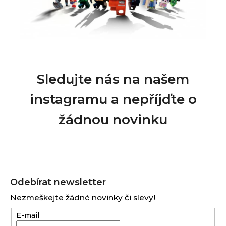
Sledujte nás na našem
instagramu a nepříjďte o
žádnou novinku
Z
á
Odebírat newsletter
p
Nezmeškejte žádné novinky či slevy!
a
E-mail
t