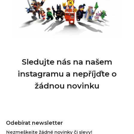
Sledujte nás na našem
instagramu a nepříjďte o
žádnou novinku
Z
á
Odebírat newsletter
p
Nezmeškejte žádné novinky či slevy!