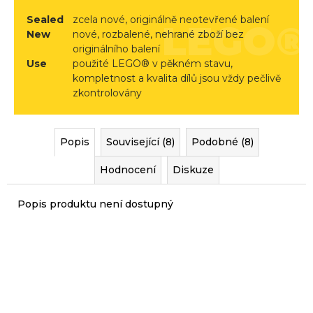
r
Sealed
zcela nové, originálně neotevřené balení
u
New
nové, rozbalené, nehrané zboží bez
č
originálního balení
u
Use
použité LEGO® v pěkném stavu,
j
kompletnost a kvalita dílů jsou vždy pečlivě
e
zkontrolovány
m
e
Popis
Související (8)
Podobné (8)
Hodnocení
Diskuze
Popis produktu není dostupný
Sady, které jsme pro vás