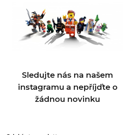
Sledujte nás na našem
instagramu a nepříjďte o
žádnou novinku
Z
á