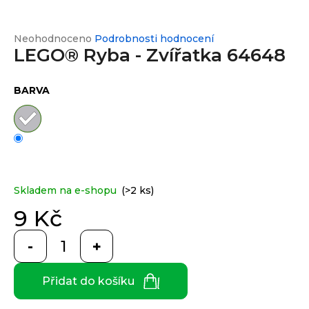
e
n
a
Průměrné
Neohodnoceno
Podrobnosti hodnocení
Custom
print
LEGO® Ryba - Zvířatka 64648
hodnocení
j
produktu
í
je
0,0
BARVA
t
Měna
z
(CZK)
?
5
hvězdiček.
CZK
Přihlášení
EUR
HLEDAT
Skladem na e-shopu
(>2 ks)
9 Kč
Měrná
D
cena:
o
p
Přidat do košíku
o