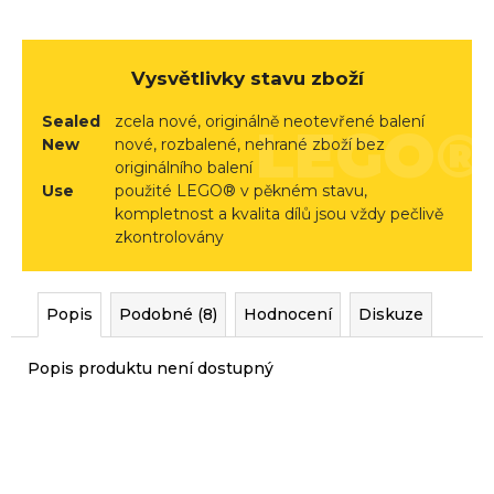
r
u
č
Vysvětlivky stavu zboží
u
j
Sealed
zcela nové, originálně neotevřené balení
e
New
nové, rozbalené, nehrané zboží bez
m
originálního balení
Use
použité LEGO® v pěkném stavu,
e
kompletnost a kvalita dílů jsou vždy pečlivě
zkontrolovány
Popis
Podobné (8)
Hodnocení
Diskuze
Popis produktu není dostupný