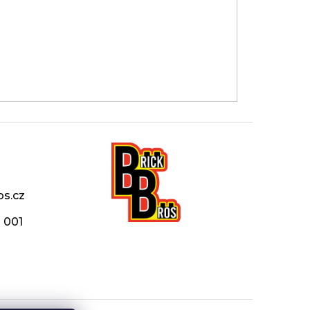
os.cz
 001