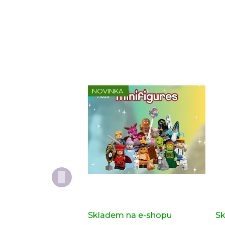
NOVINKA
Kompletní série - Shrek
Do
71053
or
Skladem na e-shopu
(>2 ks)
Sk