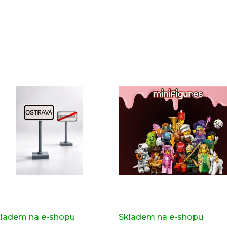
Sady, které jsme pro vás vybrali
pravní značka OSTRAVA z
Kompletní série - 29. série
iginálních LEGO® dílků
71052
ladem na e-shopu
(>2 ks)
Skladem na e-shopu
(>2 k