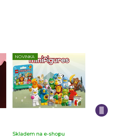
NOVINKA
Kompletní série - 28. série -
Kompletní série - H
zvířatka 71051
Potter 2 71028
s)
Skladem na e-shopu
(>2 ks)
Skladem na e-sho