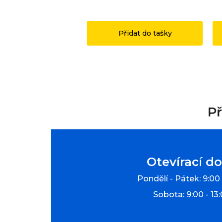
1 149 Kč
1
Přidat do tašky
Př
Otevírací d
Pondělí - Pátek: 9:00 
Sobota: 9:00 - 13