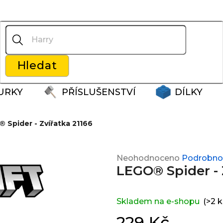
Co potřebujete najít?
Hledat
Doporučujeme
URKY
PŘÍSLUŠENSTVÍ
DÍLKY
 Spider - Zvířatka 21166
Průměrné
Neohodnoceno
Podrobnos
LEGO® Spider - 
hodnocení
produktu
je
0,0
Skladem na e-shopu
(>2 k
z
229 Kč