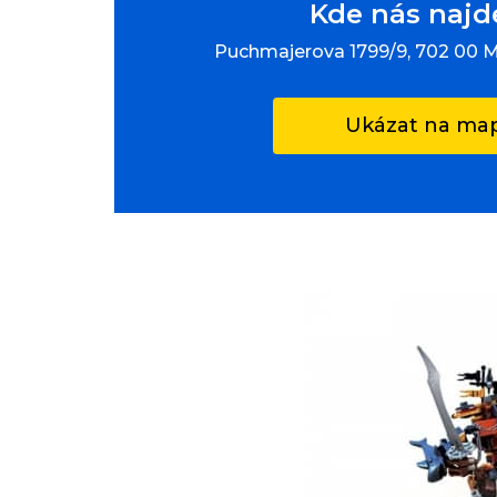
Kde nás najd
Puchmajerova 1799/9, 702 00 
Ukázat na ma