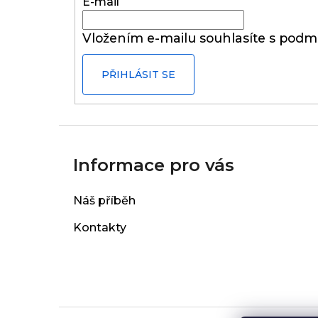
t
E-mail
í
Vložením e-mailu souhlasíte s
podmí
PŘIHLÁSIT SE
Informace pro vás
Náš příběh
Kontakty