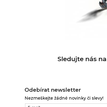
Sledujte nás n
Z
á
Odebírat newsletter
p
Nezmeškejte žádné novinky či slevy!
a