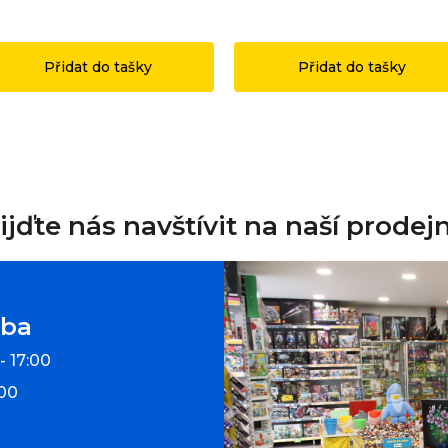
49 Kč
1 199 Kč
Přidat do tašky
Přidat do tašky
ijďte nás navštívit na naší prodej
oba
- 17:00
:00