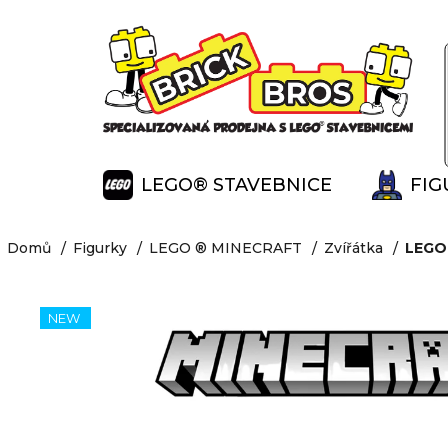
K
Přejít
na
o
Zpět
Zpět
obsah
š
do
do
í
obchodu
obchodu
k
LEGO® STAVEBNICE
FIG
Domů
Figurky
LEGO ® MINECRAFT
Zvířátka
LEGO®
NEW