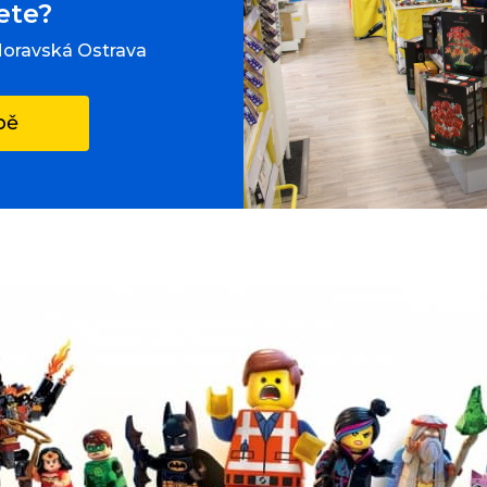
ete?
Moravská Ostrava
pě