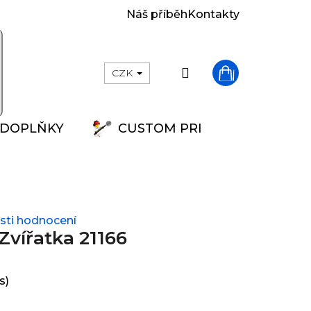
Náš příběh
Kontakty
Přihlášení
CZK
Nákupní
DOPLŇKY
CUSTOM PRINT
košík
ti hodnocení
Zvířatka 21166
s)