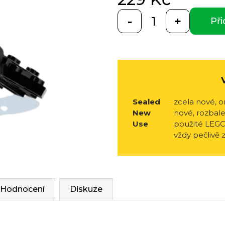
5
hvězdiček.
Měrná
Při
cena:
Sealed
zcela nové, o
New
nové, rozbale
Use
použité LEGO
vždy pečlivě 
Hodnocení
Diskuze