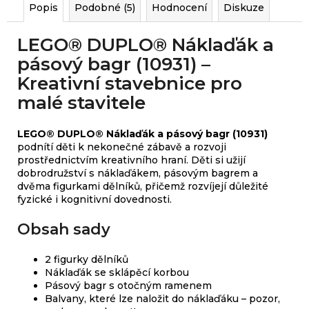
Popis
Podobné (5)
Hodnocení
Diskuze
LEGO® DUPLO® Náklaďák a
pásový bagr (10931) –
Kreativní stavebnice pro
malé stavitele
LEGO® DUPLO® Náklaďák a pásový bagr (10931)
podnítí děti k nekonečné zábavě a rozvoji
prostřednictvím kreativního hraní. Děti si užijí
dobrodružství s náklaďákem, pásovým bagrem a
dvěma figurkami dělníků, přičemž rozvíjejí důležité
fyzické i kognitivní dovednosti.
Obsah sady
2 figurky dělníků
Náklaďák se sklápěcí korbou
Pásový bagr s otočným ramenem
Balvany, které lze naložit do náklaďáku – pozor,