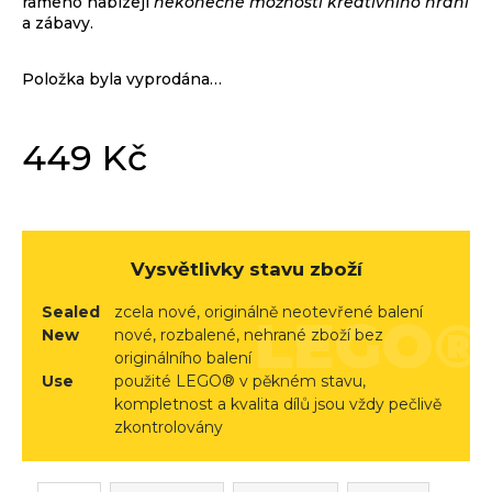
rameno nabízejí
nekonečné možnosti kreativního hraní
r
a zábavy.
u
č
Položka byla vyprodána…
u
j
e
449 Kč
m
Měrná
e
cena:
Vysvětlivky stavu zboží
Sealed
zcela nové, originálně neotevřené balení
New
nové, rozbalené, nehrané zboží bez
originálního balení
Use
použité LEGO® v pěkném stavu,
kompletnost a kvalita dílů jsou vždy pečlivě
zkontrolovány