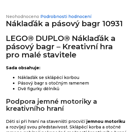
e
n
a
Průměrné
Neohodnoceno
Podrobnosti hodnocení
Custom
print
Náklaďák a pásový bagr 10931
hodnocení
j
produktu
í
je
LEGO® DUPLO® Náklaďák a
0,0
t
Měna
z
pásový bagr – Kreativní hra
(CZK)
?
5
pro malé stavitele
hvězdiček.
CZK
Přihlášení
Sada obsahuje:
EUR
Náklaďák se sklápěcí korbou
HLEDAT
Pásový bagr s otočným ramenem
Dvě figurky dělníků
Podpora jemné motoriky a
D
kreativního hraní
o
p
Děti si při hraní na staveništi procvičí
jemnou motoriku
o
a rozvíjejí svou představivost. Sklápěcí korba a otočné