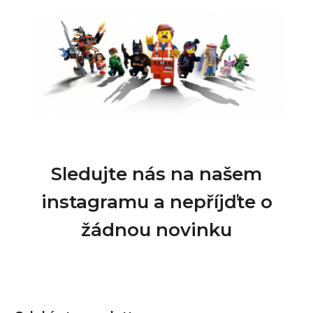
Sledujte nás na našem
instagramu a nepříjďte o
žádnou novinku
Z
á