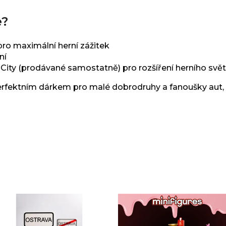
e?
ro maximální herní zážitek
ní
City (prodávané samostatně) pro rozšíření herního svě
erfektním dárkem pro malé dobrodruhy a fanoušky aut, kt
Sady, které jsme pro vás vybrali