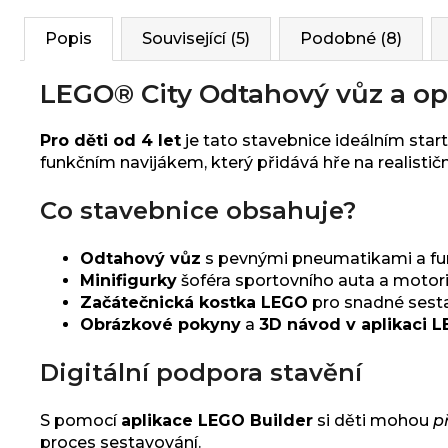
Popis
Související (5)
Podobné (8)
LEGO® City Odtahový vůz a op
Pro děti od 4 let
je tato stavebnice ideálním star
funkčním navijákem, který přidává hře na realistič
Co stavebnice obsahuje?
Odtahový vůz
s pevnými pneumatikami a fu
Minifigurky
šoféra sportovního auta a motori
Začátečnická kostka LEGO
pro snadné sest
Obrázkové pokyny
a
3D návod v aplikaci L
Digitální podpora stavění
S pomocí
aplikace LEGO Builder
si děti mohou
p
proces sestavování.