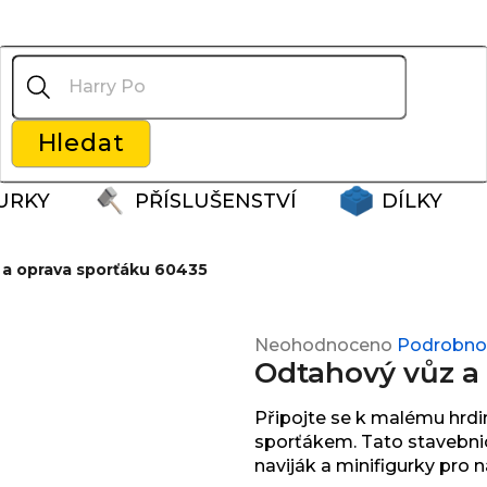
Co potřebujete najít?
Hledat
Doporučujeme
URKY
PŘÍSLUŠENSTVÍ
DÍLKY
a oprava sporťáku 60435
Průměrné
Neohodnoceno
Podrobnos
Odtahový vůz a
hodnocení
produktu
je
Připojte se k malému hrdi
0,0
sporťákem. Tato stavebnice
z
naviják a minifigurky pro 