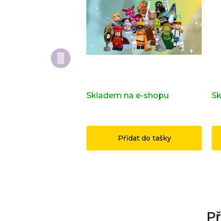
Kompletní série - Shrek
Do
71053
or
Skladem na e-shopu
(>2 ks)
Sk
1 149 Kč
1
Přidat do tašky
Př