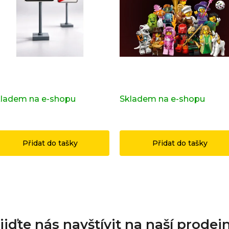
pravní značka OSTRAVA z
Kompletní série - 29. série
iginálních LEGO® dílků
71052
ladem na e-shopu
(>2 ks)
Skladem na e-shopu
(>2 k
49 Kč
1 199 Kč
Přidat do tašky
Přidat do tašky
ijďte nás navštívit na naší prodej