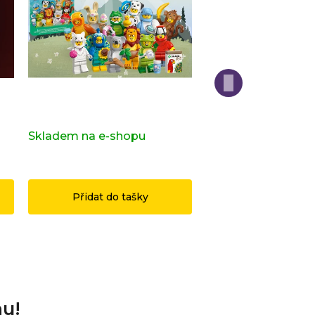
Kompletní série - 28. série -
Kompletní série - H
zvířatka 71051
Potter 2 71028
s)
Skladem na e-shopu
(>2 ks)
Skladem na e-sho
1 199 Kč
3 490 Kč
Přidat do tašky
Přidat do ta
nu!