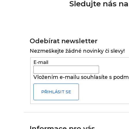
Sledujte nás n
Z
á
Odebírat newsletter
p
Nezmeškejte žádné novinky či slevy!
a
t
E-mail
í
Vložením e-mailu souhlasíte s
podmí
PŘIHLÁSIT SE
Informace pro vás