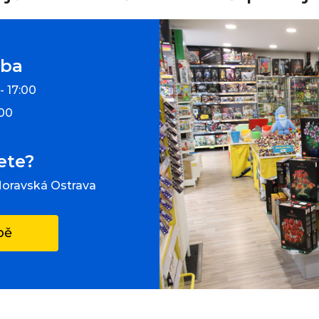
oba
- 17:00
:00
ete?
Moravská Ostrava
pě