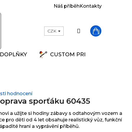
Náš příběh
Kontakty
Přihlášení
CZK
Nákupní
DOPLŇKY
CUSTOM PRINT
košík
ti hodnocení
 oprava sporťáku 60435
novi a užijte si hodiny zábavy s odtahovým vozem a
 pro děti od 4 let obsahuje realistický vůz, funkční
nápadité hraní a vyprávění příběhů.