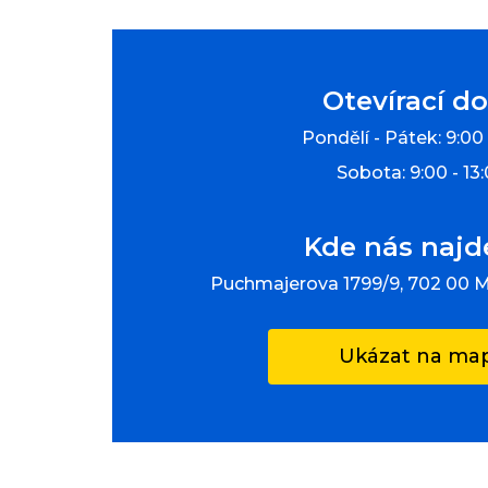
Otevírací d
Pondělí - Pátek: 9:00 
Sobota: 9:00 - 13
Kde nás najd
Puchmajerova 1799/9, 702 00 
Ukázat na ma