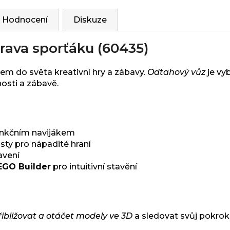
Hodnocení
Diskuze
rava sporťáku (60435)
tem do světa kreativní hry a zábavy.
Odtahový vůz
je vy
nosti a zábavě.
nkčním navijákem
sty pro nápadité hraní
avení
EGO Builder
pro intuitivní stavění
řibližovat a otáčet modely ve 3D
a sledovat svůj pokrok