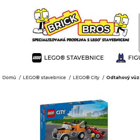
K
Přejít
na
o
Zpět
Zpět
obsah
š
do
do
í
obchodu
obchodu
k
LEGO® STAVEBNICE
FIG
Domů
LEGO® stavebnice
LEGO® City
Odtahový vůz 