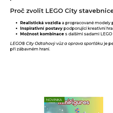
Proč zvolit LEGO City stavebnic
Realistická vozidla
a propracované modely p
Inspirativní postavy
podporující kreativní hra
Možnost kombinace
s dalšími sadami LEGO 
LEGO® City Odtahový vůz a oprava sporťáku
je p
při zábavném hraní.
NOVINKA