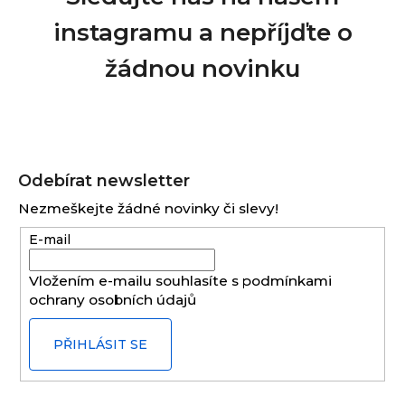
instagramu a nepříjďte o
žádnou novinku
Z
á
Odebírat newsletter
p
Nezmeškejte žádné novinky či slevy!
a
E-mail
t
í
Vložením e-mailu souhlasíte s
podmínkami
ochrany osobních údajů
PŘIHLÁSIT SE