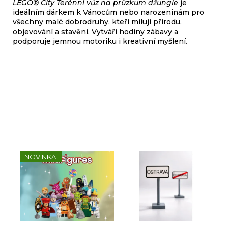
LEGO® City Terénní vůz na průzkum džungle
je
ideálním dárkem k Vánocům nebo narozeninám pro
všechny malé dobrodruhy, kteří milují přírodu,
objevování a stavění. Vytváří hodiny zábavy a
podporuje jemnou motoriku i kreativní myšlení.
Sady, které jsme pro vás
vybrali
NOVINKA