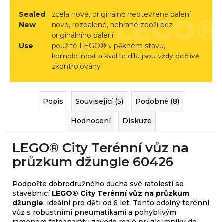
r
Sealed
zcela nové, originálně neotevřené balení
u
New
nové, rozbalené, nehrané zboží bez
č
originálního balení
u
Use
použité LEGO® v pěkném stavu,
j
kompletnost a kvalita dílů jsou vždy pečlivě
e
zkontrolovány
m
e
Popis
Související (5)
Podobné (8)
Hodnocení
Diskuze
LEGO® City Terénní vůz na
průzkum džungle 60426
Podpořte dobrodružného ducha své ratolesti se
stavebnicí
LEGO® City Terénní vůz na průzkum
džungle
, ideální pro děti od 6 let. Tento odolný terénní
vůz s robustními pneumatikami a pohyblivým
ramenem fotoaparátu zavede malé průzkumníky do