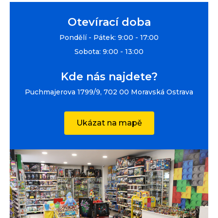
Otevírací doba
Pondělí - Pátek: 9:00 - 17:00
Sobota: 9:00 - 13:00
Kde nás najdete?
Puchmajerova 1799/9, 702 00 Moravská Ostrava
Ukázat na mapě