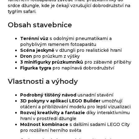
srdce džungle, kde je čekají vzrušující dobrodružství na
tygřím safari.
Obsah stavebnice
Terénní vůz
s odolnými pneumatikami a
pohyblivým ramenem fotoaparátu
Scéna jeskyně
v džungli pro realistické hraní
Dron
pro průzkum z výšky
3 minifigurky průzkumníků
pro zábavné příběhy
Figurka tygra
pro napínavá dobrodružství
Vlastnosti a výhody
Podrobný tištěný návod
usnadní stavění
3D pokyny v aplikaci LEGO Builder
umožňují
otáčení a přibližování modelu pro lepší vizualizaci
Rozvoj kreativity a fantazie
díky interaktivnímu
hraní v prostředí džungle
Možnost kombinace
s dalšími sadami LEGO City
pro rozšíření herního světa