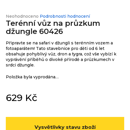
e
n
a
Průměrné
Neohodnoceno
Podrobnosti hodnocení
Custom
print
Terénní vůz na průzkum
hodnocení
j
produktu
džungle 60426
í
je
0,0
t
Měna
Připravte se na safari v džungli s terénním vozem a
z
(CZK)
?
fotoaparátem! Tato stavebnice pro děti od 6 let
5
obsahuje pohyblivý vůz, dron a tygra, což vše vybízí k
hvězdiček.
vyprávění příběhů o divoké přírodě a průzkumech v
CZK
Přihlášení
srdci džungle.
EUR
Položka byla vyprodána…
HLEDAT
629 Kč
D
Měrná
cena:
o
p
o
Vysvětlivky stavu zboží