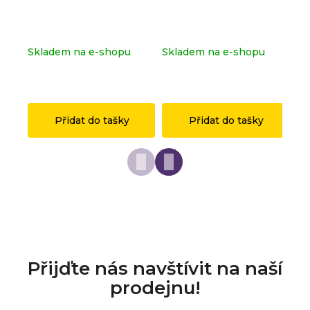
Kompletní série - Shrek
Dopravní značka
Ko
71053
OSTRAVA z originálních
sé
LEGO® dílků
Skladem na e-shopu
Skladem na e-shopu
Sk
(>2 ks)
(>2 ks)
(>
1 149 Kč
149 Kč
1 
Přidat do tašky
Přidat do tašky
Přijďte nás navštívit na naší
prodejnu!