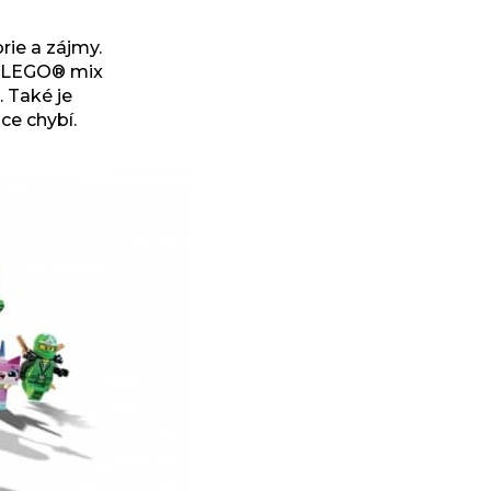
ie a zájmy.
é LEGO® mix
. Také je
ce chybí.