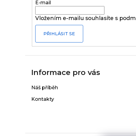
t
E-mail
í
Vložením e-mailu souhlasíte s
podmí
PŘIHLÁSIT SE
Informace pro vás
Náš příběh
Kontakty