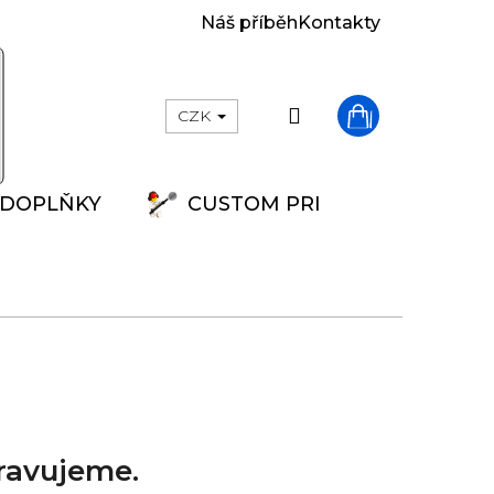
Náš příběh
Kontakty
Přihlášení
CZK
Nákupní
DOPLŇKY
CUSTOM PRINT
košík
ravujeme.