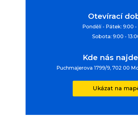
Otevírací do
Pondělí - Pátek: 9:00 -
Sobota: 9:00 - 13:
Kde nás najde
Puchmajerova 1799/9, 702 00 M
Ukázat na map