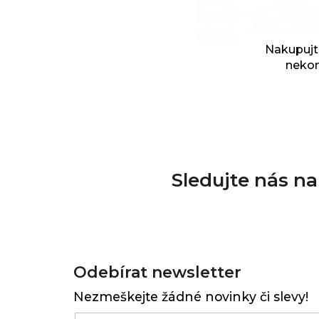
Nakupujte
nekon
Sledujte nás n
Z
á
Odebírat newsletter
p
Nezmeškejte žádné novinky či slevy!
a