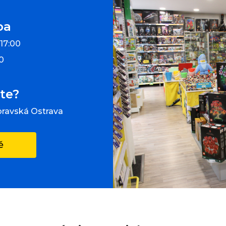
ba
 17:00
00
te?
oravská Ostrava
ě