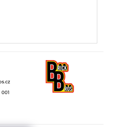
os.cz
 001