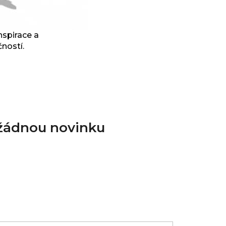
nspirace a
ností.
 žádnou novinku