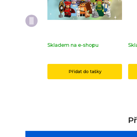
Kompletní série - Shrek 71053
Dop
ori
Skladem na e-shopu
(>2 ks)
Skl
1 149 Kč
14
Přidat do tašky
Př