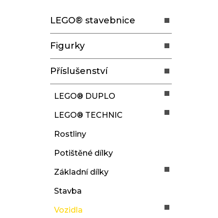
t
LEGO® stavebnice
r
a
Figurky
n
n
Příslušenství
í
p
LEGO® DUPLO
a
LEGO® TECHNIC
n
e
Rostliny
l
Potištěné dílky
Základní dílky
Stavba
Vozidla