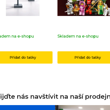
ravní značka OSTRAVA z
Kompletní série - 29. série
ginálních LEGO® dílků
71052
adem na e-shopu
(>2 ks)
Skladem na e-shopu
(>2 k
9 Kč
1 199 Kč
Přidat do tašky
Přidat do tašky
ijďte nás navštívit na naší prodej