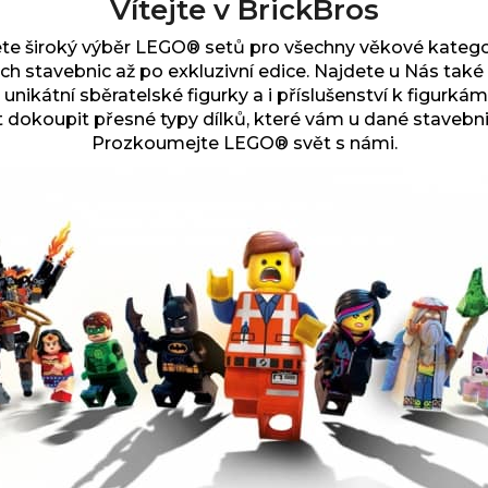
Vítejte v BrickBros
te široký výběr
LEGO® setů pro všechny věkové kategor
ch stavebnic až po exkluzivní edice.
Najdete u Nás tak
 unikátní sběratelské figurky a i příslušenství k figurkám
dokoupit přesné typy dílků, které vám u dané stavebni
Prozkoumejte LEGO® svět s námi.