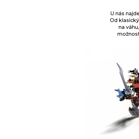
U nás najde
Od klasický
na váhu,
možnost 